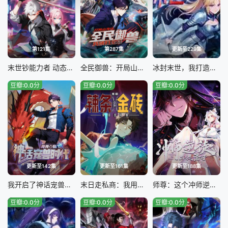
第121集
第287集
更新至229集
末世钞能力者 动态漫画
全民御兽：开局山海经，我横扫全球
冰封末世，我打造完美领地
豆瓣:0.0分
豆瓣:0.0分
豆瓣:0.0分
更新至142集
更新至161集
更新至188集
我开启了神话宠兽时代
末日走私商：我用辣条换金砖
师尊：这个冲师逆徒才不是圣子
豆瓣:0.0分
豆瓣:0.0分
豆瓣:0.0分