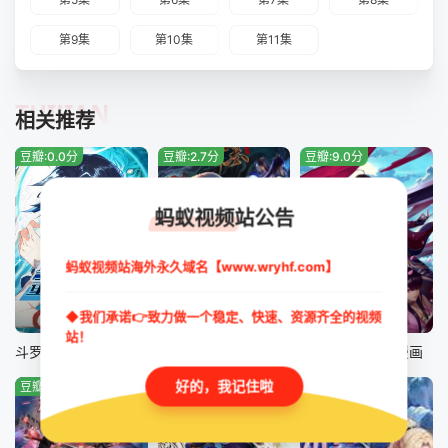
第9集
第10集
第11集
TUIJIAN
相关推荐
豆瓣:0.0分
豆瓣:2.7分
豆瓣:9.0分
蚂蚁视频站公告
蚂蚁视频站海外永久域名【www.wryhf.com】
◆我们承诺👉致力做一个稳定、快速、资源齐全的视频
第80集
第52集
更新至第526集
站！
斗罗大陆5重生唐三 动态漫画
神墓 年番
仙武帝尊动态漫画
好的，我记住啦
豆瓣:0.0分
豆瓣:0.0分
豆瓣:0.0分