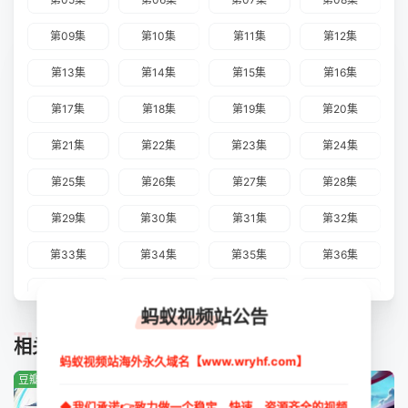
第09集
第10集
第11集
第12集
第13集
第14集
第15集
第16集
第17集
第18集
第19集
第20集
第21集
第22集
第23集
第24集
第25集
第26集
第27集
第28集
第29集
第30集
第31集
第32集
第33集
第34集
第35集
第36集
第37集
第38集
第39集
第40集
蚂蚁视频站公告
第41集
第42集
第43集
第44集
TUIJIAN
相关推荐
蚂蚁视频站海外永久域名【www.wryhf.com】
第45集
第46集
第47集
第48集
豆瓣:0.0分
豆瓣:2.7分
豆瓣:9.0分
◆我们承诺👉致力做一个稳定、快速、资源齐全的视频