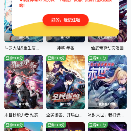
站！
好的，我记住啦
第80集
第52集
更新至第526集
斗罗大陆5重生唐三 动态漫画
神墓 年番
仙武帝尊动态漫画
豆瓣:0.0分
豆瓣:0.0分
豆瓣:0.0分
第121集
第287集
更新至229集
末世钞能力者 动态漫画
全民御兽：开局山海经，我横扫全球
冰封末世，我打造完美领地
豆瓣:0.0分
豆瓣:0.0分
豆瓣:0.0分