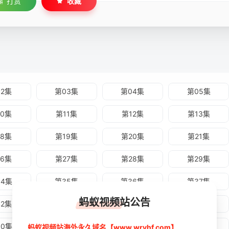
打赏
收藏
02集
第03集
第04集
第05集
10集
第11集
第12集
第13集
18集
第19集
第20集
第21集
26集
第27集
第28集
第29集
34集
第35集
第36集
第37集
蚂蚁视频站公告
42集
第43集
第44集
第45集
50集
第51集
第52集
第53集
蚂蚁视频站海外永久域名【www.wryhf.com】