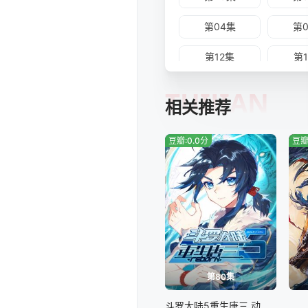
第04集
第
第12集
第
第20集
第
TUIJIAN
相关推荐
第28集
第
豆瓣:0.0分
豆瓣
第36集
第
第44集
第
第52集
第
第60集
第
第68集
第
第80集
第76集
第
斗罗大陆5重生唐三 动态漫画