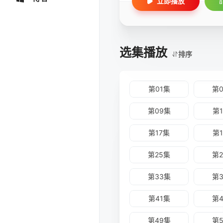
立即播放
选集播放
排序
第01集
第
第09集
第
第17集
第
第25集
第
第33集
第
第41集
第
第49集
第