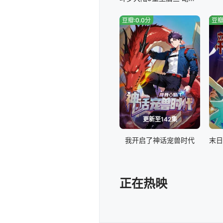
第84集
第
豆瓣:0.0分
豆瓣
更新至142集
我开启了神话宠兽时代
正在热映