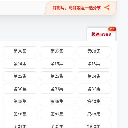
好影片，与好朋友一起分享
144
极速m3u8
第06集
第07集
第08集
第14集
第15集
第16集
第22集
第23集
第24集
第30集
第31集
第32集
第38集
第39集
第40集
第46集
第47集
第48集
第01集
第02集
第03集