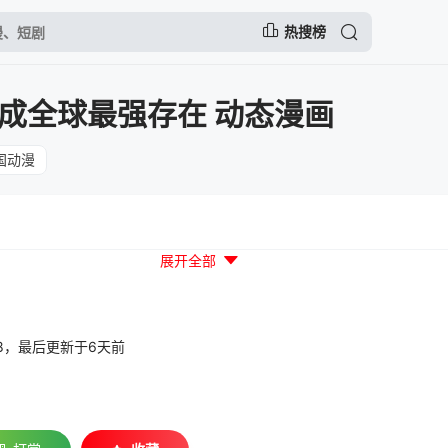
热搜榜
成全球最强存在 动态漫画
国动漫
展开全部
01:18，最后更新于6天前