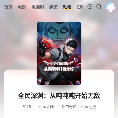
0
首页
电影
电视剧
综艺
动漫
短剧
今日更新
A
我的观影记录
暂无观看影片的记录
全民深渊：从吨吨吨开始无敌
2025
中国大陆
都市奇幻
中国动漫
/