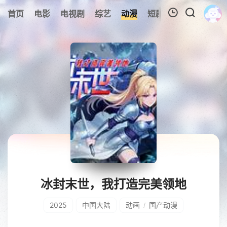
0
首页
电影
电视剧
综艺
动漫
短剧
今日更新
A
我的观影记录
暂无观看影片的记录
冰封末世，我打造完美领地
2025
中国大陆
动画
国产动漫
/