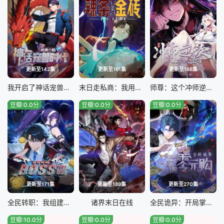
第97集
第98集
第99集
第100集
第101集
第102集
第103集
第104集
第105集
第106集
第107集
第108集
更新至142集
更新至161集
更新至188集
第109集
第110集
第111集
第112集
我开启了神话宠兽时代
末日走私商：我用辣条换金砖
师尊：这个冲师逆徒才不是圣子
第113集
第114集
第115集
第116集
豆瓣:0.0分
豆瓣:0.0分
豆瓣:0.0分
第117集
第118集
第119集
第120集
第121集
第122集
第123集
第124集
第125集
第126集
第127集
第128集
第129集
第130集
第131集
第132集
更新至171集
更新至189集
更新至270集
第133集
第134集
第135集
第136集
全民转职：我组建了BOSS军团
诸界末日在线
全民诡异：开局掌握零元购
第137集
第138集
第139集
第140集
豆瓣:10.0分
豆瓣:0.0分
豆瓣:0.0分