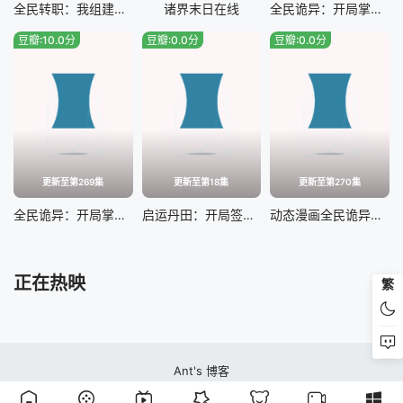
全民转职：我组建了BOSS军团
诸界末日在线
全民诡异：开局掌握零元购
豆瓣:10.0分
豆瓣:0.0分
豆瓣:0.0分
更新至第269集
更新至第18集
更新至第270集
全民诡异：开局掌握零元购动态漫
启运丹田：开局签到至尊丹田
动态漫画全民诡异：开局掌握零元购
正在热映
繁
Ant's 博客
蚂蚁视频站本站所有内容均来自互联网分享站点所提供的公开引用资源，未提供