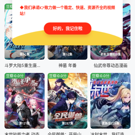
豆瓣:0.0分
豆瓣:2.7分
豆瓣:9.0分
◆我们承诺👉致力做一个稳定、快速、资源齐全的视频
站！
好的，我记住啦
第80集
第52集
更新至第526集
斗罗大陆5重生唐三 动态漫画
神墓 年番
仙武帝尊动态漫画
豆瓣:0.0分
豆瓣:0.0分
豆瓣:0.0分
第121集
第287集
更新至229集
末世钞能力者 动态漫画
全民御兽：开局山海经，我横扫全球
冰封末世，我打造完美领地