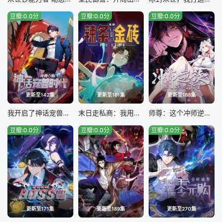
豆瓣:0.0分
豆瓣:0.0分
豆瓣:0.0分
更新至142集
更新至161集
更新至188集
我开启了神话宠兽时代
末日走私商：我用辣条换金砖
师尊：这个冲师逆徒才不是圣子
豆瓣:0.0分
豆瓣:0.0分
豆瓣:0.0分
更新至171集
更新至189集
更新至270集