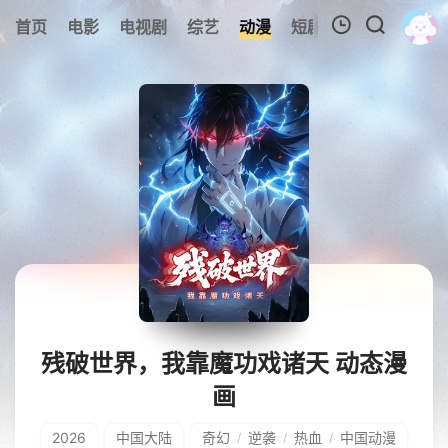
0
首页
电影
电视剧
综艺
动漫
短剧
今日更新
A
我的观影记录
暂无观看影片的记录
残破世界，我靠魔功戏诸天 动态漫
画
2026
中国大陆
奇幻
逆袭
热血
中国动漫
/
/
/