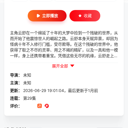
立即播放
收藏
主角云舒在一个绵延了十年的大梦中捡到一个残破的世界，从
而开始了他震惊世人的崛起之路。云舒本身天赋异禀，却因为
怪病十年不入修行门槛，受尽欺辱。在这个残破的世界中，他
获得了取之不尽的灵草、用之不竭的精矿，以及一具和他一模
一样，身上还携带着重宝。凭借这些无尽的机缘，云舒走上了
逆天地、定轮回、再造乾坤的道路。
展开全部
导演：
未知
主演：
未知
更新：
2026-06-29 19:01:04，最后更新于1月前
连载：
第29集
评价：