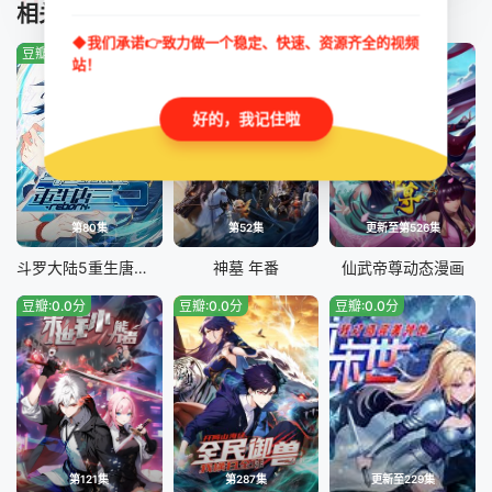
TUIJIAN
相关推荐
第24集
◆我们承诺👉致力做一个稳定、快速、资源齐全的视频
豆瓣:0.0分
豆瓣:2.7分
豆瓣:9.0分
站！
好的，我记住啦
第80集
第52集
更新至第526集
斗罗大陆5重生唐三 动态漫画
神墓 年番
仙武帝尊动态漫画
豆瓣:0.0分
豆瓣:0.0分
豆瓣:0.0分
第121集
第287集
更新至229集