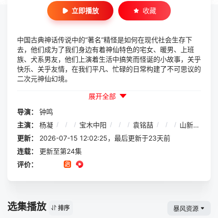
立即播放
收藏
中国古典神话传说中的“著名”精怪是如何在现代社会生存下
去，他们成为了我们身边有着神仙特色的宅女、暖男、上班
族、犬系男友，他们上演着生活中搞笑而怪诞的小故事，关乎
快乐、关乎友情，在我们平凡、忙碌的日常构建了不可思议的
二次元神仙幻境。
展开全部
导演：
钟鸣
主演：
杨凝
/
/
/
宝木中阳
/
/
/
袁铭喆
/
/
/
山新
/
/
/
更新：
2026-07-15 12:02:25，最后更新于23天前
连载：
更新至第24集
评价：
选集播放
暴风资源
排序