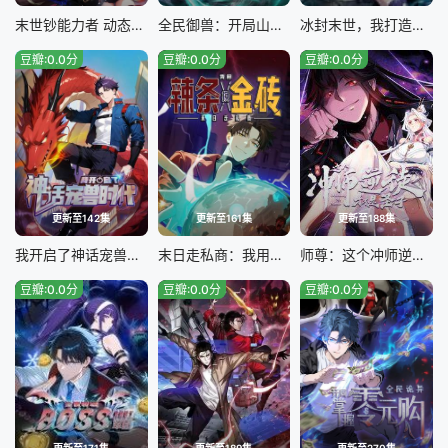
末世钞能力者 动态漫画
全民御兽：开局山海经，我横扫全球
冰封末世，我打造完美领地
豆瓣:0.0分
豆瓣:0.0分
豆瓣:0.0分
更新至142集
更新至161集
更新至188集
我开启了神话宠兽时代
末日走私商：我用辣条换金砖
师尊：这个冲师逆徒才不是圣子
豆瓣:0.0分
豆瓣:0.0分
豆瓣:0.0分
更新至171集
更新至189集
更新至270集