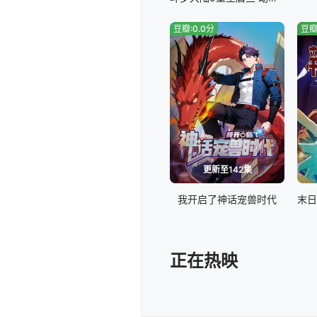
第135集
第1
豆瓣:0.0分
豆瓣
更新至142集
我开启了神话宠兽时代
正在热映