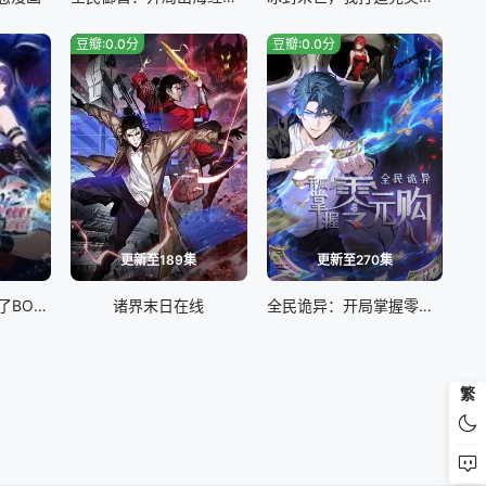
第140集
第141集
豆瓣:0.0分
豆瓣:0.0分
更新至189集
更新至270集
全民转职：我组建了BOSS军团
诸界末日在线
全民诡异：开局掌握零元购
繁