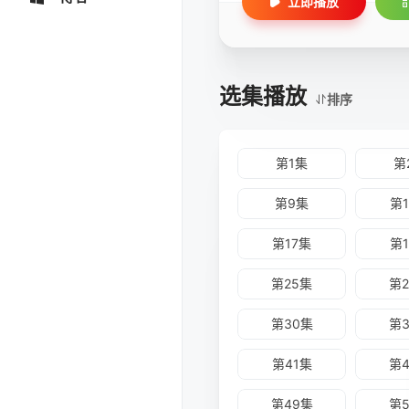
立即播放
选集播放
排序
第1集
第
第9集
第
第17集
第
第25集
第
第30集
第
第41集
第
第49集
第