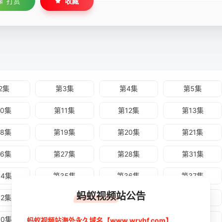
打赏
收藏
2集
第3集
第4集
第5集
10集
第11集
第12集
第13集
18集
第19集
第20集
第21集
26集
第27集
第28集
第31集
34集
第35集
第36集
第37集
蚂蚁视频站公告
42集
第43集
第44集
第45集
50集
第51集
第52集
第53集
蚂蚁视频站海外永久域名【www.wryhf.com】