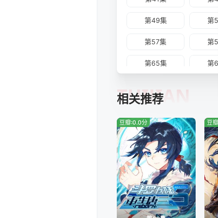
第49集
第
第57集
第
第65集
第
第73集
第
TUIJIAN
相关推荐
第81集
第
豆瓣:0.0分
豆瓣
第89集
第
第97集
第
第105集
第1
第113集
第1
第121集
第1