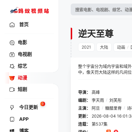
首页
逆天至尊
电影
2021
大陆
动画
/
电视剧
综艺
整个宇宙分为域内宇宙和域外
中，像天罚大陆这样的凡间位
动漫
上，乃炼仙神域，仙人最终化
为强大。在遥远的过去，神界
短剧
界。鸿蒙神界之主鸿蒙至尊，
导演：
高峰
编剧：
李天雨
/
刘芙彤
0
今日更新
主演：
阿旦
/
糖醋里脊
/
诗
更新：
2026-08-04 16:
APP
连载：
第537集
博客
评价：