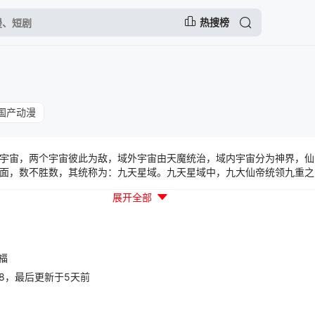
热搜榜
国产动漫
宇宙，两个宇宙彼此为敌，域外宇宙由天魔统治，域内宇宙分为神界，仙
面，数不胜数，其统称为：九天星域。九天星域中，九大仙帝统领九重之
神之路，必要通过炼仙神域，方能凝聚神格，成为神，到达神界。神界万
展开全部
万族，被始源至尊、混沌至尊，还有鸿蒙至尊统领。三大至尊，三足鼎立
身份尊贵，属下众多，为神界最强之人，精通天下万术。彼
福
01:38，最后更新于5天前