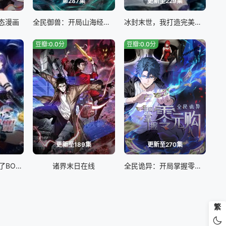
第287集
更新至229集
第134集
第135集
第136集
态漫画
全民御兽：开局山海经，我横扫全球
冰封末世，我打造完美领地
第142集
第143集
第144集
豆瓣:0.0分
豆瓣:0.0分
第150集
第151集
第152集
第158集
第159集
第160集
第166集
第167集
第168集
第174集
第175集
第176集
更新至189集
更新至270集
第182集
第183集
第184集
全民转职：我组建了BOSS军团
诸界末日在线
全民诡异：开局掌握零元购
第190集
第191集
第192集
第198集
第199集
第200集
繁
第206集
第207集
第208集