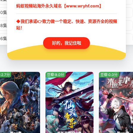
蚂蚁视频站海外永久域名【www.wryhf.com】
50集
第51集
第52集
第53集
◆我们承诺👉致力做一个稳定、快速、资源齐全的视频
58集
第59集
第60集
第61集
站！
66集
第67集
第68集
第69集
好的，我记住啦
74集
第75集
第76集
第77集
82集
第83集
第84集
第85集
:2.7分
豆瓣:9.0分
豆瓣:0.0分
90集
第91集
第92集
第93集
98集
第99集
第100集
第101集
06集
第107集
第108集
第109集
14集
第115集
第116集
第117集
22集
第123集
第124集
第125集