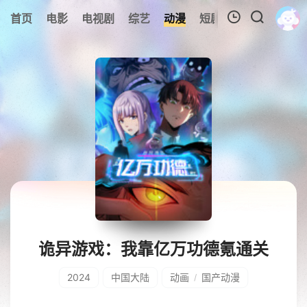
0
首页
电影
电视剧
综艺
动漫
短剧
今日更新
A
我的观影记录
暂无观看影片的记录
诡异游戏：我靠亿万功德氪通关
2024
中国大陆
动画
国产动漫
/