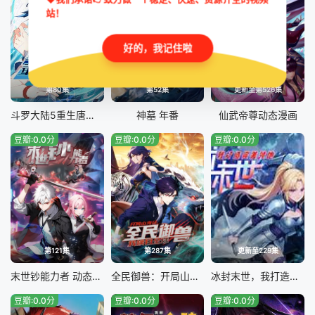
站！
第53集
第54集
第55集
第56集
好的，我记住啦
第57集
第58集
第59集
第60集
第61集
第62集
第63集
第64集
第80集
第52集
更新至第526集
第65集
第66集
第67集
第68集
斗罗大陆5重生唐三 动态漫画
神墓 年番
仙武帝尊动态漫画
第69集
第70集
第71集
第72集
豆瓣:0.0分
豆瓣:0.0分
豆瓣:0.0分
第73集
第74集
第75集
第76集
第77集
第78集
第79集
第80集
第81集
第82集
第83集
第84集
第85集
第86集
第87集
第88集
第121集
第287集
更新至229集
第89集
第90集
第91集
第92集
末世钞能力者 动态漫画
全民御兽：开局山海经，我横扫全球
冰封末世，我打造完美领地
豆瓣:0.0分
豆瓣:0.0分
豆瓣:0.0分
第93集
第94集
第95集
第96集