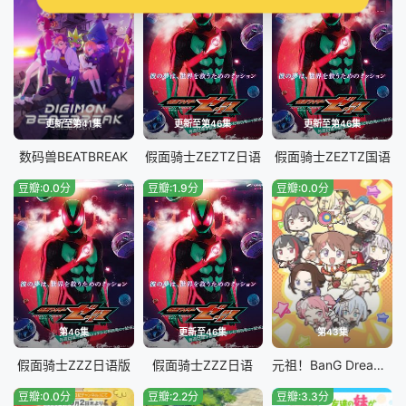
更新至第41集
更新至第46集
更新至第46集
数码兽BEATBREAK
假面骑士ZEZTZ日语
假面骑士ZEZTZ国语
豆瓣:0.0分
豆瓣:1.9分
豆瓣:0.0分
第46集
更新至46集
第43集
假面骑士ZZZ​日语版
假面骑士ZZZ日语
元祖！BanG Dream酱
豆瓣:0.0分
豆瓣:2.2分
豆瓣:3.3分