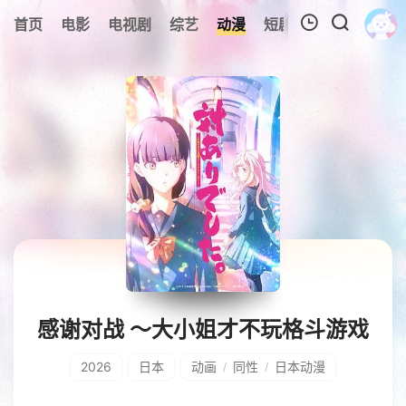
0
首页
电影
电视剧
综艺
动漫
短剧
今日更新
A
我的观影记录
暂无观看影片的记录
感谢对战 ～大小姐才不玩格斗游戏
2026
日本
动画
同性
日本动漫
/
/