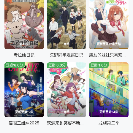
第42集
完结
更新至第12集完结
考拉绘日记
矢野同学观察日记
朋友的妹妹只喜欢烦我
豆瓣:6.0分
豆瓣:6.0分
豆瓣:1.0分
更新至第12集
完结
更新至第24集
猫眼三姐妹2025
欢迎来到笑容不断的职场。
龙族第二季