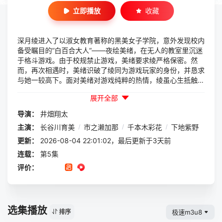
立即播放
收藏
深月绫进入了以淑女教育著称的黑美女子学院，意外发现校内
备受瞩目的“白百合大人”——夜绘美绪，在无人的教室里沉迷
于格斗游戏。由于校规禁止游戏，美绪要求绫严格保密。然
而，再次相遇时，美绪识破了绫同为游戏玩家的身份，并恳求
与她一较高下。面对美绪对游戏纯粹的热情，绫虽心生抵触，
却未表现出理解她为何放弃游戏的态度，最终接受了挑战。在
展开全部
较量中，两人作为稀有的女性格斗游戏玩家，逐渐理解彼此，
建立了深厚的友谊。随后，她们冒着被退学的风险，与同为隐
导演：
井畑翔太
藏游戏爱好者的前辈一之濑珠树和犬井夕一起，更加投入地沉
主演：
长谷川育美
/
市之濑加那
/
千本木彩花
/
下地紫野
浸在格斗游戏的世界中。
更新：
2026-08-04 22:01:02，最后更新于3天前
连载：
第5集
评价：
选集播放
极速m3u8
排序