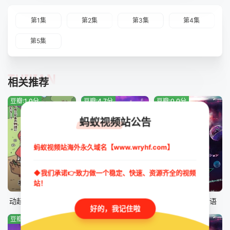
第1集
第2集
第3集
第4集
第5集
TUIJIAN
相关推荐
豆瓣:1.0分
豆瓣:4.7分
豆瓣:0.0分
蚂蚁视频站公告
蚂蚁视频站海外永久域名【www.wryhf.com】
◆我们承诺👉致力做一个稳定、快速、资源齐全的视频
站！
更新至第43集
第41集
第46集
动起来！从前有只猫
数码兽 BEATBREAK
假面骑士ZZZ国语
好的，我记住啦
豆瓣:2.0分
豆瓣:3.0分
豆瓣:4.0分