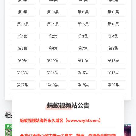
第9集
第10集
第11集
第12集
第13集
第14集
第15集
第16集
第1集
第2集
第3集
第4集
第5集
第6集
第7集
第8集
第9集
第10集
第11集
第12集
第13集
第14集
第15集
第16集
第17集
第19集
第18集
第20集
第21集
第22集
第23集
第24集
蚂蚁视频站公告
第25集
第26集
第27集
第28集
TUIJIAN
相关推荐
蚂蚁视频站海外永久域名【www.wryhf.com】
第29集
第30集
第31集
第32集
豆瓣:1.0分
豆瓣:4.7分
豆瓣:0.0分
第33集
第34集
第35集
第36集
◆我们承诺👉致力做一个稳定、快速、资源齐全的视频