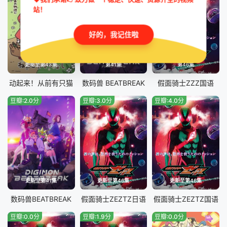
站！
第37集
第38集
第39集
第40集
好的，我记住啦
第41集
第42集
第43集
更新至第43集
第41集
第46集
动起来！从前有只猫
数码兽 BEATBREAK
假面骑士ZZZ国语
豆瓣:2.0分
豆瓣:3.0分
豆瓣:4.0分
更新至第41集
更新至第46集
更新至第46集
数码兽BEATBREAK
假面骑士ZEZTZ日语
假面骑士ZEZTZ国语
豆瓣:0.0分
豆瓣:1.9分
豆瓣:0.0分