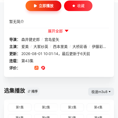
立即播放
收藏
暂无简介
展开全部
导演：
森井健史郎
/
宫岛星矢
主演：
爱美
/
大冢纱英
/
西本里美
/
大桥彩香
/
伊藤彩沙
/
佐
更新：
2026-08-01 10:01:14，最后更新于6天前
连载：
第43集
评价：
选集播放
极速m3u8
排序
第1集
第2集
第3集
第4集
第5集
第6集
第7集
第8集