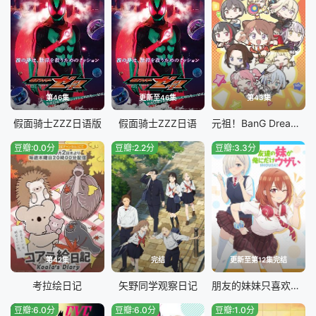
第46集
更新至46集
第43集
假面骑士ZZZ​日语版
假面骑士ZZZ日语
元祖！BanG Dream酱
豆瓣:0.0分
豆瓣:2.2分
豆瓣:3.3分
第42集
完结
更新至第12集完结
考拉绘日记
矢野同学观察日记
朋友的妹妹只喜欢烦我
豆瓣:6.0分
豆瓣:6.0分
豆瓣:1.0分