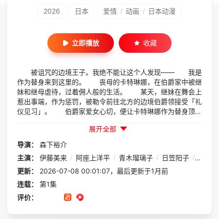
2026
日本
爱情
动画
日本动漫
/
/
立即播放
收藏
被诅咒的边境王子。我绝不能让这个人发现—— 我是
作为替身来到这里的。 丧母的卡特琳娜，在伯爵家中被继
妹和继母虐待，过着佣人般的生活。 某天，继妹在舞会上
惹出事端，作为惩罚，被勒令前往北方的边境伯爵领接受「礼
仪见习」。 伯爵家爱女心切，便让卡特琳娜作为替身顶替
前往。 她荒谬地被送往治理边境的「被诅咒的王子」身
展开全部
边…… 卡特琳娜颤抖着抵达了边境领地， 然而，那位
传闻中冷酷无情的王子，却给予了她意想不到的优厚待遇
导演：
森下裕介
——？ 纯洁无瑕的替身千金，与冰之王子孕育爱情的恋爱
主演：
伊藤美来
/
阿座上洋平
/
青木瑠璃子
/
日笠阳子
/
市之濑
奇幻故事！
更新：
2026-07-08 00:01:07，最后更新于1月前
连载：
第1集
评价：