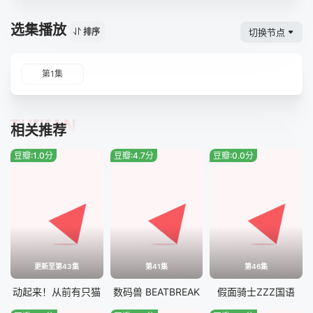
选集播放
切换节点
排序
第1集
TUIJIAN
相关推荐
豆瓣:1.0分
豆瓣:4.7分
豆瓣:0.0分
更新至第43集
第41集
第46集
动起来！从前有只猫
数码兽 BEATBREAK
假面骑士ZZZ国语