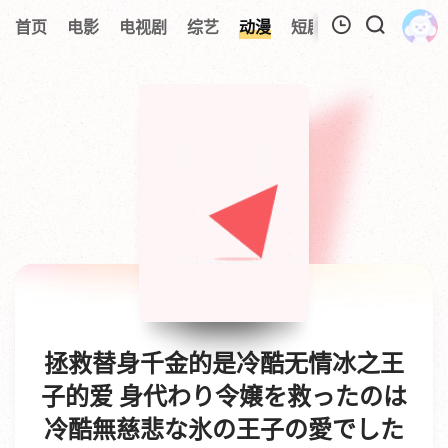
0
首页
电影
电视剧
综艺
动漫
短剧
今日更新
A
我的观影记录
拯救替身千金的是冷酷无情冰之王
子的爱 身代わり令嬢を救ったのは
冷酷無慈悲な氷の王子の愛でした