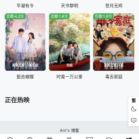
平凝有令
天书黎明
苍月无烬
豆瓣:4.2分
豆瓣:1.8分
豆瓣:1.9分
更新至第30集完结
完结
更新至第24集
狙击蝴蝶
时差一万公里
毒舌家庭
正在热映
繁
Ant's 博客
蚂蚁视频站本站所有内容均来自互联网分享站点所提供的公开引用资源，未提供