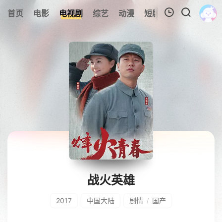
0
首页
电影
电视剧
综艺
动漫
短剧
今日更新
A
我的观影记录
暂无观看影片的记录
战火英雄
2017
中国大陆
剧情
国产
/