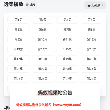
选集播放
暴风资源
排序
第1集
第2集
第3集
第4集
第5集
第6集
第7集
第8集
第9集
第10集
第11集
第12集
第13集
第14集
第15集
第16集
第17集
第18集
第19集
第20集
第21集
第22集
第23集
第24集
第25集
第26集
第27集
第28集
第29集
第30集
第31集
第32集
蚂蚁视频站公告
TUIJIAN
蚂蚁视频站海外永久域名【www.wryhf.com】
相关推荐