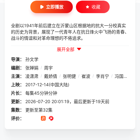
立即播放
收藏
全剧以1941年前后建立在沂蒙山区根据地的抗大一分校真实
的历史为背景，展现了一代青年人在抗日烽火中飞扬的青春、
战斗的情谊和对革命理想的不倦追求。
展开全部
导演：
孙文学
编剧：
张婵娟
/
周宇
主演：
凌潇肃
/
戴娇倩
/
张明健
/
崔波
/
李肖宁
/
冯国庆
/
郭
上映：
2017-12-14(中国大陆)
片长：
每集45分钟分钟
更新：
2026-07-20 20:01:19，最后更新于19天前
集数：
更新至第32集
评价：