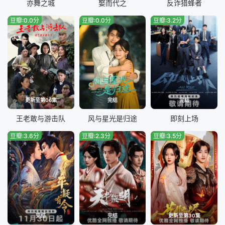
亦舞之城
娶而代之
反诈猎蜂者
豆瓣:0.0分
豆瓣:0.0分
豆瓣:3.2分
更新至第06集
完结
完结
王老敢与游击队
风与星光是归途
即刻上场
豆瓣:3.6分
豆瓣:2.3分
豆瓣:3.5分
完结
完结
更新至第30集