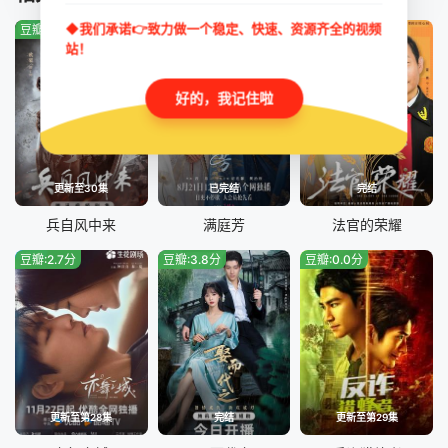
◆我们承诺👉致力做一个稳定、快速、资源齐全的视频
豆瓣:0.0分
豆瓣:3.9分
豆瓣:8.0分
站！
好的，我记住啦
更新至30集
已完结
完结
兵自风中来
满庭芳
法官的荣耀
豆瓣:2.7分
豆瓣:3.8分
豆瓣:0.0分
更新至第28集
完结
更新至第29集