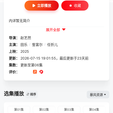
立即播放
收藏
内详暂无简介
展开全部
导演：
赵艺然
主演：
田乐
/
訾富尔
/
任忻儿
上映：
2025
更新：
2026-07-15 19:01:55，最后更新于23天前
集数：
更新至第06集
评价：
选集播放
暴风资源
排序
第01集
第02集
第03集
第04集