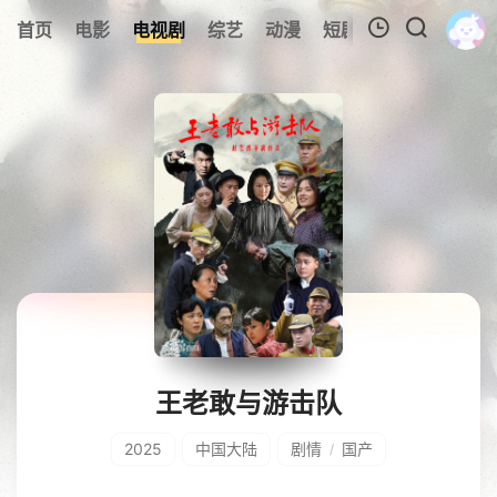
0
首页
电影
电视剧
综艺
动漫
短剧
今日更新
A
我的观影记录
暂无观看影片的记录
王老敢与游击队
2025
中国大陆
剧情
国产
/