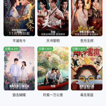
完结
完结
更新至第30集
平凝有令
天书黎明
苍月无烬
豆瓣:4.2分
豆瓣:1.8分
豆瓣:1.9分
更新至第30集完结
完结
更新至第24集
狙击蝴蝶
时差一万公里
毒舌家庭