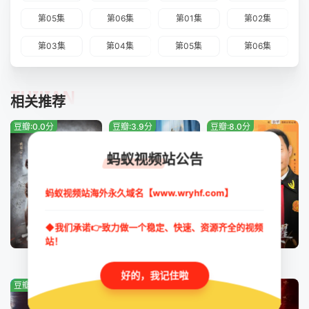
第05集
第06集
第01集
第02集
第03集
第04集
第05集
第06集
TUIJIAN
相关推荐
豆瓣:0.0分
豆瓣:3.9分
豆瓣:8.0分
蚂蚁视频站公告
蚂蚁视频站海外永久域名【www.wryhf.com】
◆我们承诺👉致力做一个稳定、快速、资源齐全的视频
更新至30集
已完结
完结
站！
兵自风中来
满庭芳
法官的荣耀
好的，我记住啦
豆瓣:2.7分
豆瓣:3.8分
豆瓣:0.0分