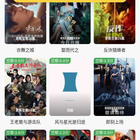
更新至第28集
完结
更新至第29集
亦舞之城
娶而代之
反诈猎蜂者
豆瓣:0.0分
豆瓣:0.0分
豆瓣:3.2分
更新至第06集
完结
完结
王老敢与游击队
风与星光是归途
即刻上场
豆瓣:3.6分
豆瓣:2.3分
豆瓣:3.5分