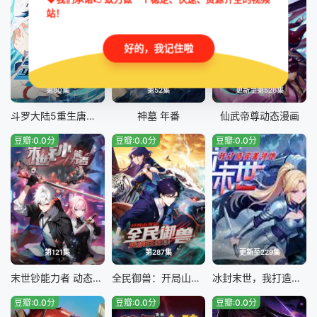
站！
好的，我记住啦
第80集
第52集
更新至第526集
斗罗大陆5重生唐三 动态漫画
神墓 年番
仙武帝尊动态漫画
豆瓣:0.0分
豆瓣:0.0分
豆瓣:0.0分
第121集
第287集
更新至229集
末世钞能力者 动态漫画
全民御兽：开局山海经，我横扫全球
冰封末世，我打造完美领地
豆瓣:0.0分
豆瓣:0.0分
豆瓣:0.0分