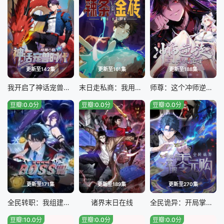
更新至142集
更新至161集
更新至188集
我开启了神话宠兽时代
末日走私商：我用辣条换金砖
师尊：这个冲师逆徒才不是圣子
豆瓣:0.0分
豆瓣:0.0分
豆瓣:0.0分
更新至171集
更新至189集
更新至270集
全民转职：我组建了BOSS军团
诸界末日在线
全民诡异：开局掌握零元购
豆瓣:10.0分
豆瓣:0.0分
豆瓣:0.0分