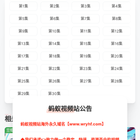
第1集
第2集
第3集
第4集
第5集
第6集
第7集
第8集
第9集
第10集
第11集
第12集
第13集
第14集
第15集
第16集
第17集
第18集
第19集
第20集
第21集
第22集
第23集
第24集
第25集
第26集
第27集
第28集
第29集
第30集
蚂蚁视频站公告
TUIJIAN
相关推荐
蚂蚁视频站海外永久域名【www.wryhf.com】
豆瓣:0.0分
豆瓣:2.7分
豆瓣:9.0分
◆我们承诺👉致力做一个稳定、快速、资源齐全的视频