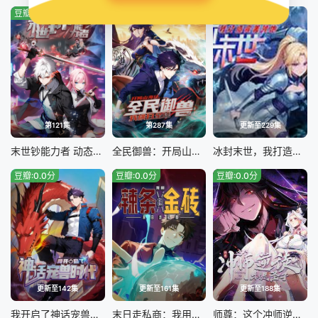
豆瓣:0.0分
豆瓣:0.0分
豆瓣:0.0分
第121集
第287集
更新至229集
末世钞能力者 动态漫画
全民御兽：开局山海经，我横扫全球
冰封末世，我打造完美领地
豆瓣:0.0分
豆瓣:0.0分
豆瓣:0.0分
更新至142集
更新至161集
更新至188集
我开启了神话宠兽时代
末日走私商：我用辣条换金砖
师尊：这个冲师逆徒才不是圣子