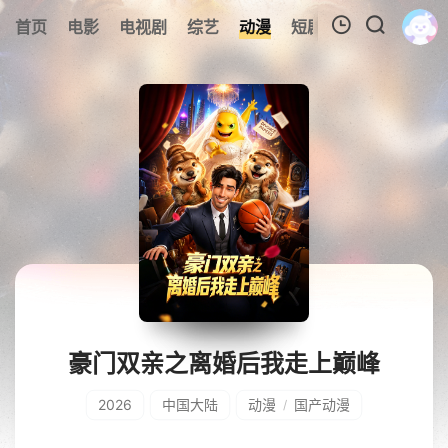
0
首页
电影
电视剧
综艺
动漫
短剧
今日更新
A
我的观影记录
暂无观看影片的记录
豪门双亲之离婚后我走上巅峰
2026
中国大陆
动漫
国产动漫
/