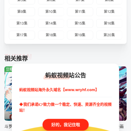
第9集
第10集
第11集
第12集
第13集
第14集
第15集
第16集
第17集
第18集
第19集
第20集
TUIJIAN
相关推荐
豆瓣:0.0分
豆瓣:2.7分
豆瓣:9.0分
蚂蚁视频站公告
蚂蚁视频站海外永久域名【www.wryhf.com】
◆我们承诺👉致力做一个稳定、快速、资源齐全的视频
站！
第80集
第52集
更新至第526集
好的，我记住啦
斗罗大陆5重生唐三 动态漫画
神墓 年番
仙武帝尊动态漫画