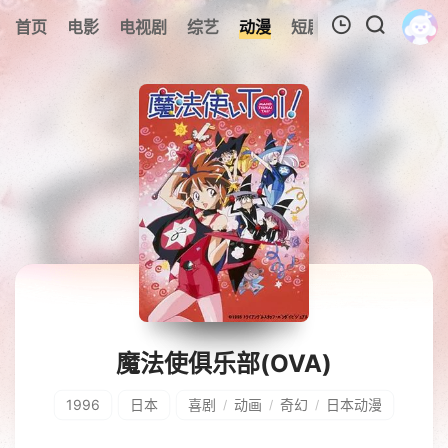
0
首页
电影
电视剧
综艺
动漫
短剧
今日更新
A
我的观影记录
暂无观看影片的记录
魔法使俱乐部(OVA)
1996
日本
喜剧
动画
奇幻
日本动漫
/
/
/