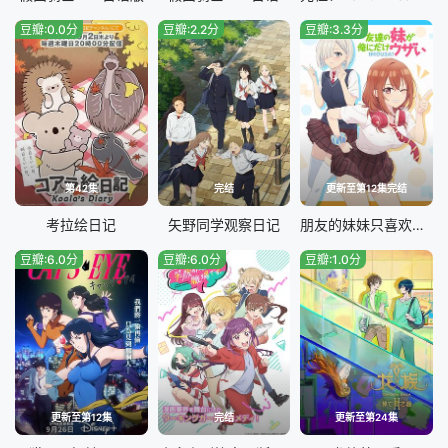
豆瓣:0.0分
豆瓣:2.2分
豆瓣:3.3分
第42集
完结
更新至第12集完结
考拉绘日记
矢野同学观察日记
朋友的妹妹只喜欢烦我
豆瓣:6.0分
豆瓣:6.0分
豆瓣:1.0分
更新至第12集
完结
更新至第24集