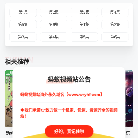
第1集
第2集
第3集
第4集
第5集
第6集
第1集
第2集
第3集
第4集
第5集
第6集
TUIJIAN
相关推荐
豆瓣:1.0分
豆瓣:4.7分
豆瓣:0.0分
蚂蚁视频站公告
蚂蚁视频站海外永久域名【www.wryhf.com】
◆我们承诺👉致力做一个稳定、快速、资源齐全的视频
站！
更新至第43集
第41集
第46集
好的，我记住啦
动起来！从前有只猫
数码兽 BEATBREAK
假面骑士ZZZ国语