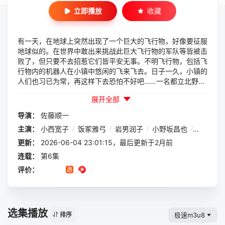
立即播放
收藏
有一天，在地球上突然出现了一个巨大的飞行物，好像要征服
地球似的。在世界中敢出来挑战此巨大飞行物的军队等皆被击
败了，但只要不去招惹它们皆平安无事。不明飞行物，包括飞
行物内的机器人在小镇中悠闲的飞来飞去。日子一久，小镇的
人们也习已为常，再这样下去恐怕不好吧……一名都立北野桥
高中魔法社的高中生在可爱的学妹前誓言打倒飞行物，于是行
展开全部
动开始了……
导演：
佐藤顺一
主演：
小西宽子
/
饭冢雅弓
/
岩男润子
/
小野坂昌也
/
子安武人
更新：
2026-06-04 23:01:15，最后更新于2月前
连载：
第6集
评价：
选集播放
极速m3u8
排序