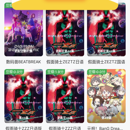
豆瓣:2.0分
豆瓣:3.0分
豆瓣:4.0分
更新至第41集
更新至第46集
更新至第46集
数码兽BEATBREAK
假面骑士ZEZTZ日语
假面骑士ZEZTZ国语
豆瓣:0.0分
豆瓣:1.9分
豆瓣:0.0分
第46集
更新至46集
第43集
假面骑士ZZZ​日语版
假面骑士ZZZ日语
元祖！BanG Dream酱