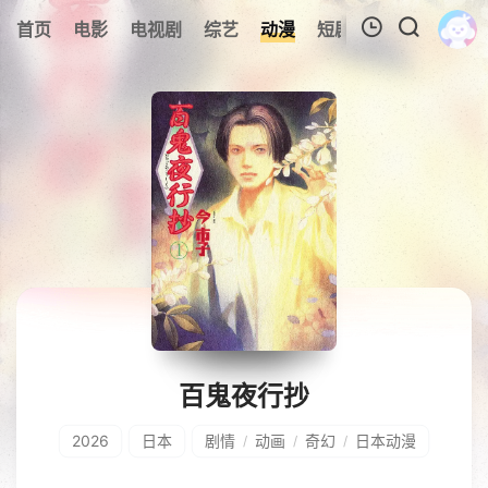
0
首页
电影
电视剧
综艺
动漫
短剧
今日更新
A
我的观影记录
暂无观看影片的记录
百鬼夜行抄
2026
日本
剧情
动画
奇幻
日本动漫
/
/
/