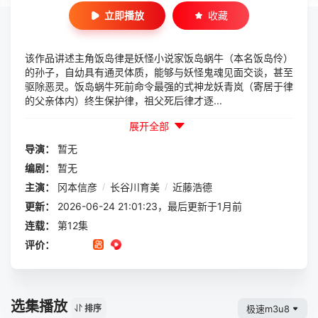
立即播放
收藏
该作品讲述主角饭岛律是妖怪小说家饭岛蜗牛（本名饭岛伶）
的孙子，自幼具有通灵体质，能够与妖怪鬼魂见面交谈，甚至
驱除恶灵。饭岛蜗牛死前命令最强的式神龙妖青岚（寄居于律
的父亲体内）终生保护律，祖父死后律才逐...
展开全部
导演：
暂无
编剧：
暂无
主演：
冈本信彦
/
长谷川育美
/
近藤浩德
更新：
2026-06-24 21:01:23，最后更新于1月前
连载：
第12集
评价：
选集播放
极速m3u8
排序