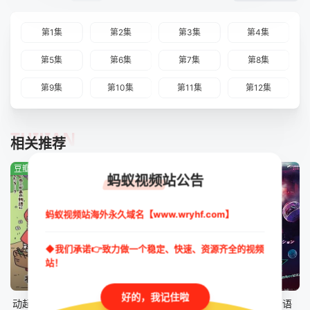
第1集
第2集
第3集
第4集
第5集
第6集
第7集
第8集
第9集
第10集
第11集
第12集
TUIJIAN
相关推荐
豆瓣:1.0分
豆瓣:4.7分
豆瓣:0.0分
蚂蚁视频站公告
蚂蚁视频站海外永久域名【www.wryhf.com】
◆我们承诺👉致力做一个稳定、快速、资源齐全的视频
站！
更新至第43集
第41集
第46集
好的，我记住啦
动起来！从前有只猫
数码兽 BEATBREAK
假面骑士ZZZ国语