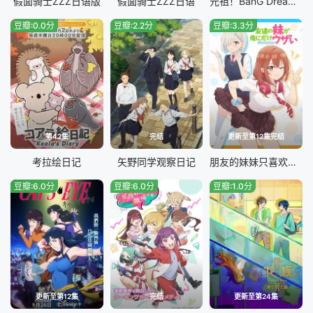
假面骑士ZZZ​日语版
假面骑士ZZZ日语
元祖！BanG Dream酱
豆瓣:0.0分
豆瓣:2.2分
豆瓣:3.3分
第42集
完结
更新至第12集完结
考拉绘日记
矢野同学观察日记
朋友的妹妹只喜欢烦我
豆瓣:6.0分
豆瓣:6.0分
豆瓣:1.0分
更新至第12集
完结
更新至第24集