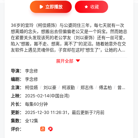
立即播放
收藏
36岁的宜玲（柯佳嬿饰）与公婆同住三年，每七天就有一次
想离婚的念头，想搬出去但偏偏老公又是一个妈宝。然而她总
在紧要关头发现该死的老公学友（刘以豪饰）还有一丝可爱，
陷入“想搬，搬不走、想离，离不了”的泥沼。随着她意外在交
友软件上遇见灵魂伴侣，子宫却在这时“想生了”，让她的人生
围绕在精神出轨和婚姻家庭的矛盾之间。
展开全部
导演：
李念修
编剧：
李念修
主演：
柯佳嬿
/
刘以豪
/
柯淑勤
/
郑志伟
/
傅孟柏
/
曾敬骅
/
上映：
2025-02-14(中国台湾)
片长：
每集60分钟
更新：
2025-12-30 11:26:31，最后更新于7月前
集数：
全12集
评价：