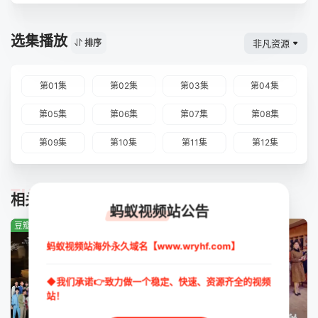
选集播放
非凡资源
排序
第01集
第02集
第03集
第04集
第05集
第06集
第07集
第08集
第09集
第10集
第11集
第12集
TUIJIAN
相关推荐
蚂蚁视频站公告
豆瓣:10.0分
豆瓣:4.0分
豆瓣:1.0分
蚂蚁视频站海外永久域名【www.wryhf.com】
◆我们承诺👉致力做一个稳定、快速、资源齐全的视频
站！