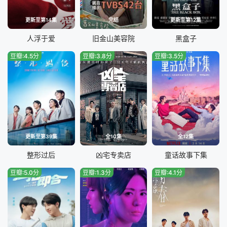
更新至第14集
完结
更新至第12集
人浮于爱
旧金山美容院
黑盒子
豆瓣:4.5分
豆瓣:3.8分
豆瓣:3.5分
更新至第39集
全10集
全12集
整形过后
凶宅专卖店
童话故事下集
豆瓣:5.0分
豆瓣:1.3分
豆瓣:4.1分