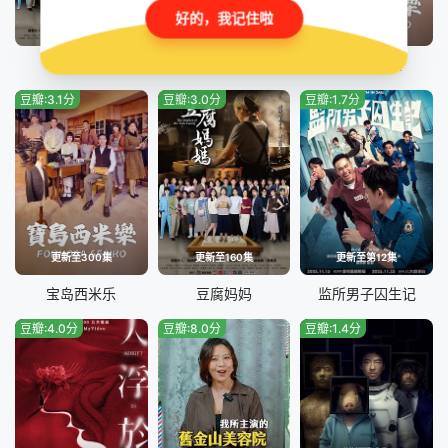
好的，我记住啦
更新至第161集
更新至第250集
更新至第301集
豆腐妈妈
百味人生
宝岛西米乐
豆瓣:3.1分
豆瓣:3.0分
豆瓣:1.7分
更新至300集
更新至160集
更新至第12集
宝岛西米乐
豆腐妈妈
监所男子囚生记
豆瓣:4.0分
豆瓣:8.0分
豆瓣:1.4分