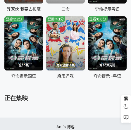
弊家伙 我要去祓魔
三命
夺命提示粤语
豆瓣:2.2分
豆瓣:4.1分
豆瓣:0.0分
全30集
更新至第13集
第30集完结
夺命提示国语
麻甩妈咪
夺命提示 -粤语
正在热映
繁
Ant's 博客