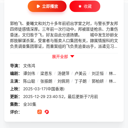
立即播放
收藏
郭柏飞、姜曦文和刘力十多年前初出学堂之时，与警长罗友邦
四师徒感情深厚。三年前一次行动中，邦被匪徒枪杀、力重伤
昏迷，文归咎于飞，好友自此分道扬镳。 城中发生妙龄女
郎肢解谋杀案，受害者与贩卖人口集团有关，隷属情报科的文
负责调查集团罪证，而重案组的飞负责追查凶手，派遣见习督
察温嘉莉混入犯罪集团。飞和文不约而同、接二连三地收到神
展开全部
秘手机讯息，提示命案线索，上级遂将两组人合并，成立神秘
讯息情报科（ASIB）。ASIB由飞和文带领，共同拆解这些似
导演：
文伟鸿
是来自未来的神秘讯息，侦破离奇命案。 讯息神秘莫测，
编剧：
谭剑伟
/
梁恩东
/
汤健萍
/
卢美云
/
刘芷恒
/
林忠邦
/
无法以科学解释。究竟讯息是由谁人发出？由未来人吗？还是
未知的自然力量？对方到底是敌是友？
主演：
陈山聪
/
张振朗
/
刘佩玥
/
丁子朗
/
郭柏妍
/
林子善
/
上映：
2025-03-17(中国香港)
更新：
2025-12-29 23:40:52，最后更新于7月前
集数：
全30集
评价：