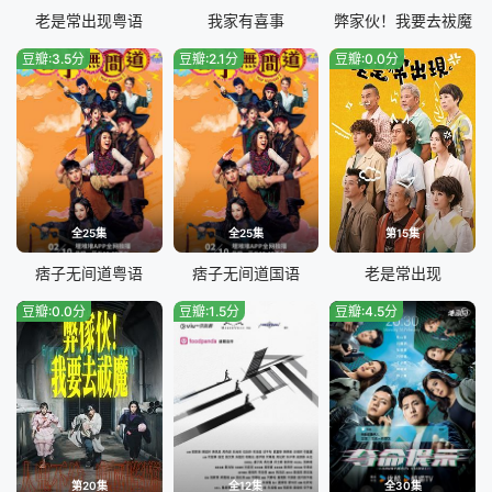
老是常出现粤语
我家有喜事
弊家伙！我要去祓魔
豆瓣:3.5分
豆瓣:2.1分
豆瓣:0.0分
全25集
全25集
第15集
痞子无间道粤语
痞子无间道国语
老是常出现
豆瓣:0.0分
豆瓣:1.5分
豆瓣:4.5分
第20集
全12集
全30集