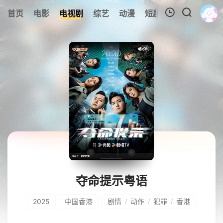
0
首页
电影
电视剧
综艺
动漫
短剧
今日更新
A
我的观影记录
暂无观看影片的记录
夺命提示粤语
2025
中国香港
剧情
动作
犯罪
香港
/
/
/