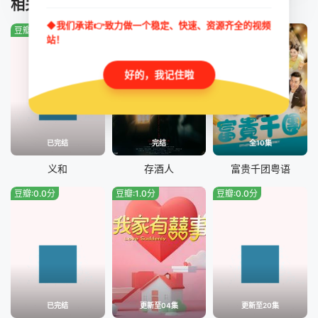
相关推荐
◆我们承诺👉致力做一个稳定、快速、资源齐全的视频
豆瓣:0.0分
豆瓣:10.0分
豆瓣:9.0分
站！
好的，我记住啦
已完结
完结
全10集
义和
存酒人
富贵千团粤语
豆瓣:0.0分
豆瓣:1.0分
豆瓣:0.0分
已完结
更新至04集
更新至20集