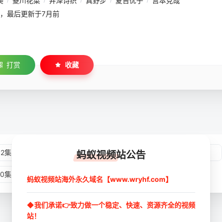
美
菱川花菜
井泽诗织
真野步
夏吉优子
宫本克哉
16:17，最后更新于7月前
打赏
收藏
02集
第03集
第04集
第05集
蚂蚁视频站公告
10集
第11集
第12集
蚂蚁视频站海外永久域名【www.wryhf.com】
◆我们承诺👉致力做一个稳定、快速、资源齐全的视频
站！