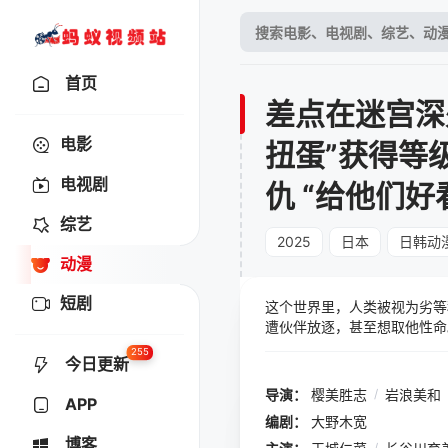
首页
差点在迷宫深
电影
扭蛋”获得等
电视剧
仇 “给他们好
综艺
2025
日本
日韩动
动漫
短剧
这个世界里，人类被视为劣等
遭伙伴放逐，甚至想取他性命
无比、「等级9999」的伙
255
今日更新
们（而且所有人都是等级999
导演：
樱美胜志
/
岩浪美和
APP
编剧：
大野木宽
博客
/