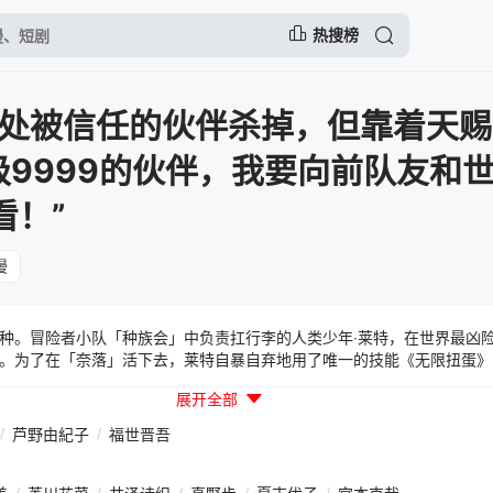
热搜榜
处被信任的伙伴杀掉，但靠着天赐
级9999的伙伴，我要向前队友和
看！”
漫
种。冒险者小队「种族会」中负责扛行李的人类少年‧莱特，在世界最凶
。为了在「奈落」活下去，莱特自暴自弃地用了唯一的技能《无限扭蛋》
伴们──！之后过了三年，莱特自己也升到了等级9999。带着对自己忠心
展开全部
9），他以压倒性的力量开始进军地上!!
/
芦野由紀子
/
福世晋吾
/
/
/
/
/