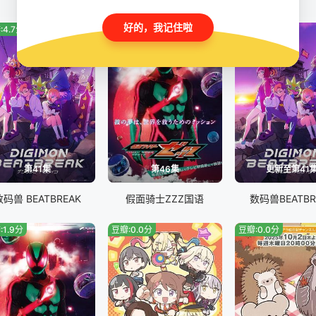
好的，我记住啦
:4.7分
豆瓣:0.0分
豆瓣:2.0分
第41集
第46集
更新至第41
数码兽 BEATBREAK
假面骑士ZZZ国语
数码兽BEATBR
:1.9分
豆瓣:0.0分
豆瓣:0.0分