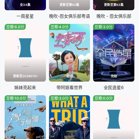
第06期
第07期
全34集
更新至第64集
更新至第63集
第08期
第09期
一周星星
晚吹-怨女俱乐部粤语
晚吹 - 怨女俱乐部
豆瓣:6.0分
豆瓣:4.0分
豆瓣:3.0分
第10期
第11集
第12期
第13期
第15期
第16期
第17期
第18期
更新至20260101
完结
完结
第19期
第20期
姊妹亮起来
带阿姐看世界
全民造星6
豆瓣:10.0分
豆瓣:3.0分
豆瓣:0.0分
第21期
第22期
第23期
第24期
第25期
第26期