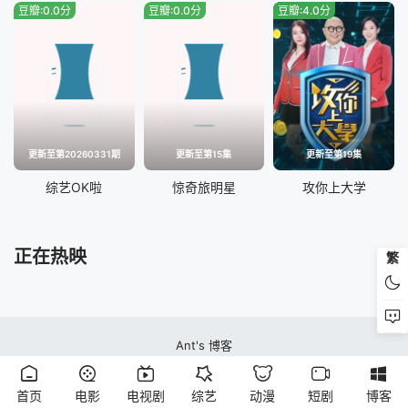
豆瓣:0.0分
豆瓣:0.0分
豆瓣:4.0分
20230331期
20230406期
20230410期
20230412期
20230413期
20230502期
20230503期
20230504期
更新至第20260331期
更新至第15集
更新至第19集
20230505期
20230510
综艺OK啦
惊奇旅明星
攻你上大学
20230512
20230516
正在热映
繁
20230517
20230523
20230525
20230526
Ant's 博客
20230531
20230602
蚂蚁视频站本站所有内容均来自互联网分享站点所提供的公开引用资源，未提供
资源上传、存储服务
20230607
20230609
首页
电影
电视剧
综艺
动漫
短剧
博客