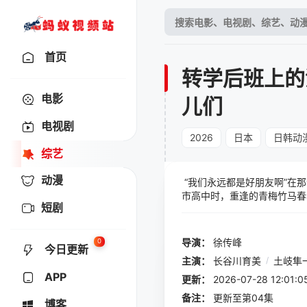
首页
转学后班上的
电影
儿们
电视剧
2026
日本
日韩动
综艺
动漫
“我们永远都是好朋友啊”在
市高中时，重逢的青梅竹马春
短剧
就会用从前的亲昵方式对他展
终不变的思念与约定依然存在
导演：
徐传峰
0
今日更新
主演：
长谷川育美
/
土岐隼
APP
更新：
2026-07-28 12:
备注：
更新至第04集
博客