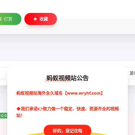
打赏
收藏
第02集
第
蚂蚁视频站公告
蚂蚁视频站海外永久域名【www.wryhf.com】
◆我们承诺👉致力做一个稳定、快速、资源齐全的视频
站！
:0.0分
豆瓣:0.0分
豆瓣:0.0分
好的，我记住啦