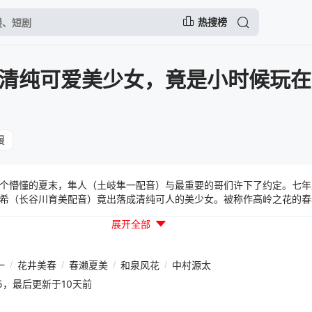
热搜榜
清纯可爱美少女，竟是小时候玩在
漫
那个懵懂的夏末，隼人（土岐隼一配音）与最重要的哥们许下了约定。七
希（长谷川育美配音）竟出落成清纯可人的美少女。被称作高岭之花的春
露笑颜。乡村与都市，少年与少女，成长的心灵与身体，纵然分离的时光
展开全部
。
一
/
花井美春
/
春濑夏美
/
和泉风花
/
中村源太
01:05，最后更新于10天前