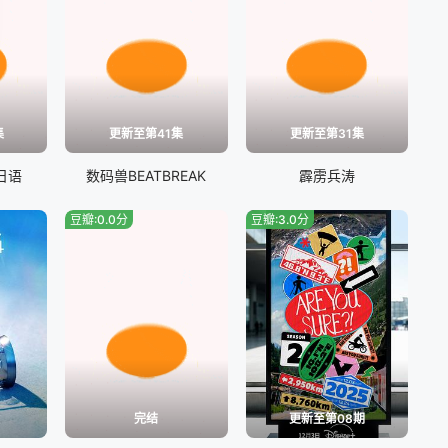
集
更新至第41集
更新至第31集
日语
数码兽BEATBREAK
霹雳兵涛
豆瓣:0.0分
豆瓣:3.0分
完结
更新至第08期