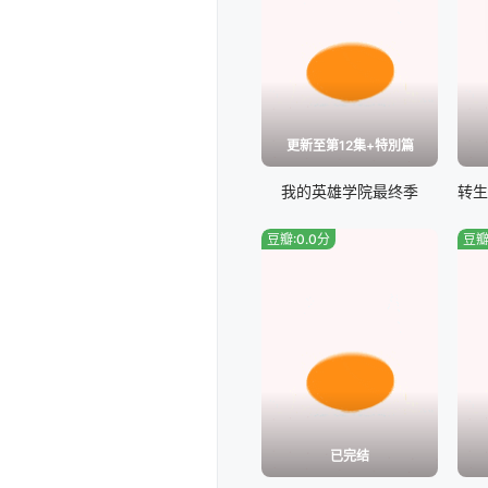
更新至第12集+特別篇
我的英雄学院最终季
豆瓣:0.0分
豆瓣
已完结