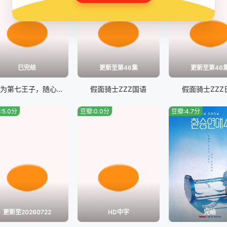
已完结
更新至第46集
更新至第46
转生为第七王子，随心所欲的魔法学习之路第二季
假面骑士ZZZ国语
假面骑士ZZZ
:5.0分
豆瓣:0.0分
豆瓣:4.7分
更新至20260722
HD中字
完结