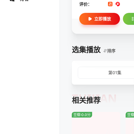
评价：
立即播放
选集播放
排序
第01集
TUIJIAN
相关推荐
豆瓣:0.0分
豆瓣