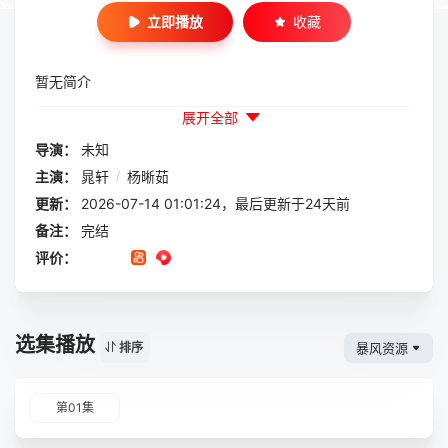
立即播放
收藏
暂无简介
展开全部
导演：
未知
主演：
晁轩
/
杨晰茹
更新：
2026-07-14 01:01:24，最后更新于24天前
备注：
完结
评价：
选集播放
暴风资源
排序
第01集