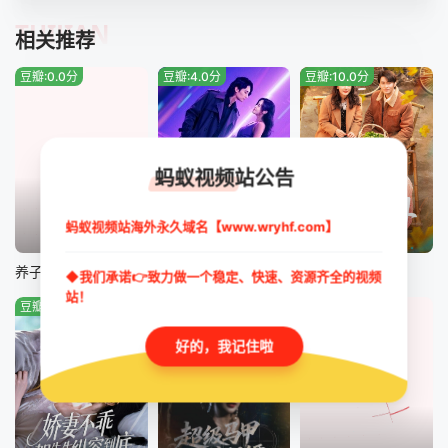
TUIJIAN
相关推荐
豆瓣:0.0分
豆瓣:4.0分
豆瓣:10.0分
蚂蚁视频站公告
蚂蚁视频站海外永久域名【www.wryhf.com】
第21-32集已完结
更新至全集
更新至全集
养子十八年只待册封日
危险垂钓
家里家外
◆我们承诺👉致力做一个稳定、快速、资源齐全的视频
站！
豆瓣:0.0分
豆瓣:0.0分
豆瓣:0.0分
好的，我记住啦