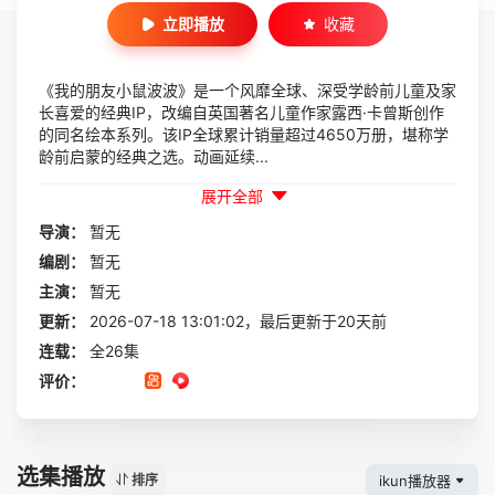
立即播放
收藏
《我的朋友小鼠波波》是一个风靡全球、深受学龄前儿童及家
长喜爱的经典IP，改编自英国著名儿童作家露西·卡曾斯创作
的同名绘本系列。该IP全球累计销量超过4650万册，堪称学
龄前启蒙的经典之选。动画延续...
展开全部
导演：
暂无
编剧：
暂无
主演：
暂无
更新：
2026-07-18 13:01:02，最后更新于20天前
连载：
全26集
评价：
选集播放
ikun播放器
排序