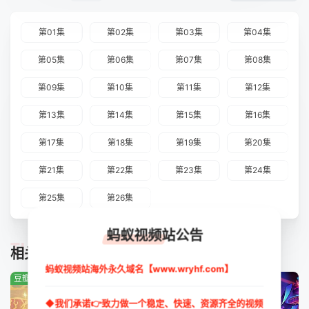
第01集
第02集
第03集
第04集
第05集
第06集
第07集
第08集
第09集
第10集
第11集
第12集
第13集
第14集
第15集
第16集
第17集
第18集
第19集
第20集
第21集
第22集
第23集
第24集
第25集
第26集
蚂蚁视频站公告
TUIJIAN
相关推荐
蚂蚁视频站海外永久域名【www.wryhf.com】
豆瓣:9.0分
豆瓣:0.0分
豆瓣:2.0分
◆我们承诺👉致力做一个稳定、快速、资源齐全的视频