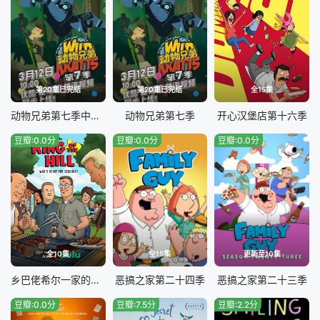
第20集已完结
第20集已完结
全15集
动物兄弟第七季中文配音
动物兄弟第七季
开心汉堡店第十六季
豆瓣:0.0分
豆瓣:0.0分
豆瓣:0.0分
全10集
全15集
更新至10集
乡巴佬希尔一家的幸福生活第十四季
恶搞之家第二十四季
恶搞之家第二十三季
豆瓣:0.0分
豆瓣:7.5分
豆瓣:2.2分