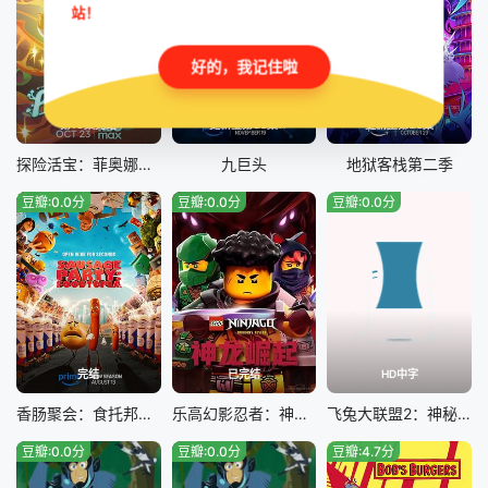
站！
好的，我记住啦
第10集完结
更新至第08集
更新至第09集
探险活宝：菲奥娜与蛋糕第二季
九巨头
地狱客栈第二季
豆瓣:0.0分
豆瓣:0.0分
豆瓣:0.0分
完结
已完结
HD中字
香肠聚会：食托邦第二季
乐高幻影忍者：神龙崛起第三季
飞兔大联盟2：神秘土拨鼠
豆瓣:0.0分
豆瓣:0.0分
豆瓣:4.7分