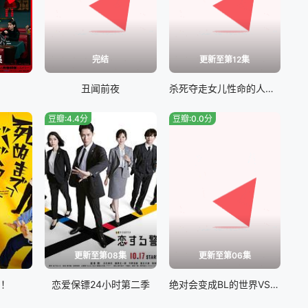
集
完结
更新至第12集
丑闻前夜
杀死夺走女儿性命的人是罪吗？
豆瓣:4.4分
豆瓣:0.0分
更新至第08集
更新至第06集
！！
恋爱保镖24小时第二季
绝对会变成BL的世界VS绝不想变成BL的男人最终章