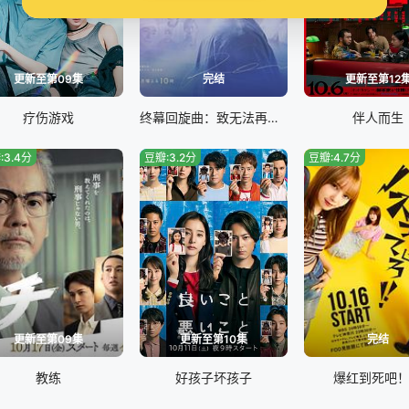
更新至第09集
完结
更新至第12
疗伤游戏
终幕回旋曲：致无法再见的你
伴人而生
:3.4分
豆瓣:3.2分
豆瓣:4.7分
更新至第09集
更新至第10集
完结
教练
好孩子坏孩子
爆红到死吧