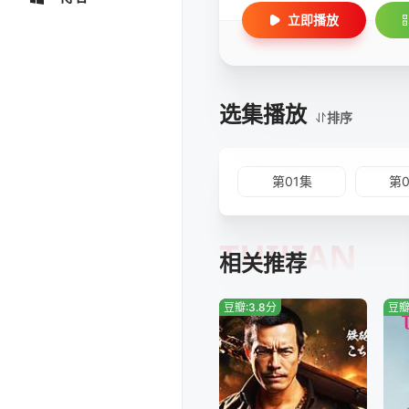
立即播放
选集播放
排序
第01集
第
TUIJIAN
相关推荐
豆瓣:3.8分
豆瓣