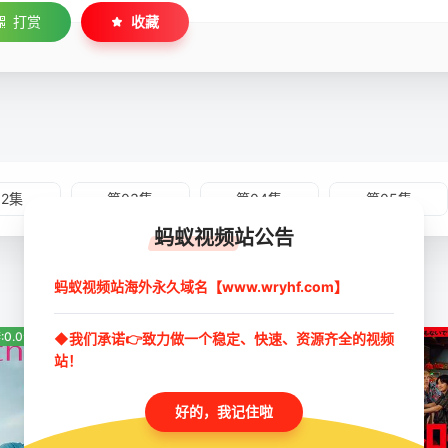
打赏
收藏
02集
第03集
第04集
第05集
蚂蚁视频站公告
蚂蚁视频站海外永久域名【www.wryhf.com】
:0.0分
◆我们承诺👉致力做一个稳定、快速、资源齐全的视频
豆瓣:4.8分
豆瓣:0.0分
站！
好的，我记住啦