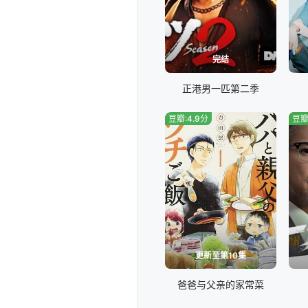
完结
正港男一匹第二季
豆瓣:4.9分
豆瓣
更新至第10集
爸爸与父亲的家常菜