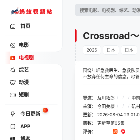
首页
Crossro
电影
2026
日本
日本
电视剧
综艺
围绕年轻急救医生、急救队员
不放弃任何生命的信念，尽管
动漫
短剧
导演：
及川拓郎
/
/
/
中
主演：
今田美樱
/
/
/
矶
0
今日更新
更新：
2026-08-04 23:
集数：
更新至第05集
APP
评价：
博客