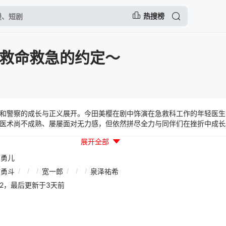
热搜榜
ad～救命救急的约定～
和警察的成长与正义展开。今田美樱在剧中饰演在急救科工作的年轻医生
医术尚不成熟、屡屡面对无力感，但依然拼尽全力与同伴们在挫折中成长
展开全部
前勇儿
村勇斗
/
/
/
宽一郎
/
/
/
泉泽祐希
01:02，最后更新于3天前