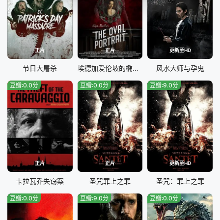
正片
正片
更新至HD
节日大屠杀
埃德加爱伦坡的椭圆形肖像
风水大师与孕鬼
豆瓣:0.0分
豆瓣:0.0分
豆瓣:9.0分
正片
正片
更新至HD
卡拉瓦乔失窃案
圣咒罪上之罪
圣咒：罪上之罪
豆瓣:0.0分
豆瓣:9.0分
豆瓣:0.0分