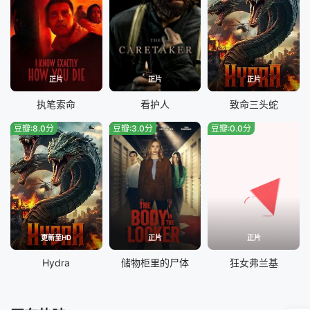
正片
正片
正片
执笔索命
看护人
致命三头蛇
豆瓣:8.0分
豆瓣:3.0分
豆瓣:0.0分
更新至HD
正片
正片
Hydra
储物柜里的尸体
狂女弗兰基