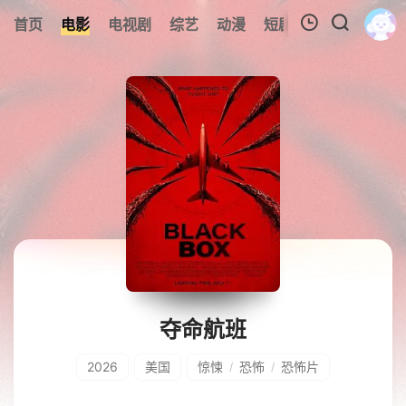
0
首页
电影
电视剧
综艺
动漫
短剧
今日更新
A
我的观影记录
暂无观看影片的记录
夺命航班
2026
美国
惊悚
恐怖
恐怖片
/
/