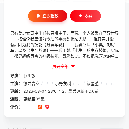
立即播放
收藏
只有美少女高中生们被召唤走了，而我一个人被丢在了异世界
——按理说我应该为今后的事感到迷茫无助……但其实并没
有。因为我的技能【野营车辆】——我管它叫「小莫」的房
车，以及【生存战略】——我叫她「小生」的生存技能，实际
上都是超级厉害的神级技能。既然如此，不如把我喜欢的单人
露营和做菜也带到异世界来试试？就这么干吧！正这么想着的
展开全部
时候，超棒的伙伴们一个接一个地登场了♪好嘞，那就大家一
起踏上异世界美食之旅吧！来，请上车！为了尽情享受异世
导演：
浊川敦
界，小莫，出发前进！
主演：
德井青空
/
/
/
小野友树
/
/
/
诸星堇
/
/
/
立花慎
更新：
2026-08-04 23:01:12，最后更新于2天前
连载：
更新至05集
评价：