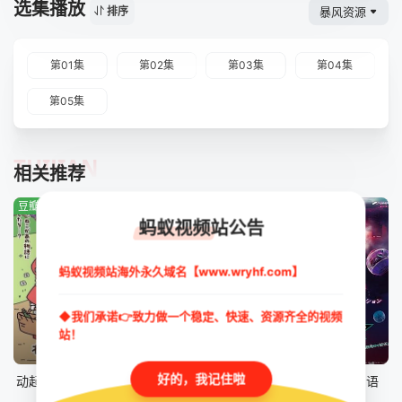
选集播放
暴风资源
排序
第01集
第02集
第03集
第04集
第05集
TUIJIAN
相关推荐
豆瓣:1.0分
豆瓣:4.7分
豆瓣:0.0分
蚂蚁视频站公告
蚂蚁视频站海外永久域名【www.wryhf.com】
◆我们承诺👉致力做一个稳定、快速、资源齐全的视频
站！
更新至第43集
第41集
第46集
好的，我记住啦
动起来！从前有只猫
数码兽 BEATBREAK
假面骑士ZZZ国语