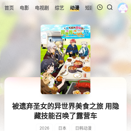
0
首页
电影
电视剧
综艺
动漫
短剧
今日更新
A
我的观影记录
暂无观看影片的记录
被遗弃圣女的异世界美食之旅 用隐
藏技能召唤了露营车
2026
日本
日韩动漫