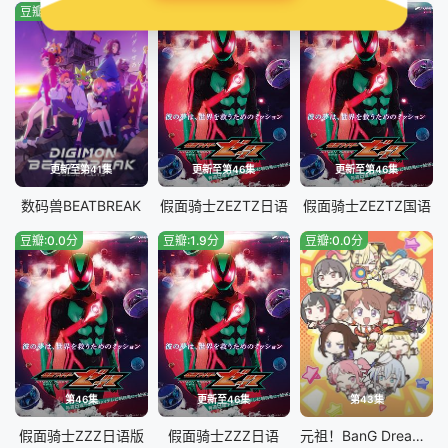
豆瓣:2.0分
豆瓣:3.0分
豆瓣:4.0分
更新至第41集
更新至第46集
更新至第46集
数码兽BEATBREAK
假面骑士ZEZTZ日语
假面骑士ZEZTZ国语
豆瓣:0.0分
豆瓣:1.9分
豆瓣:0.0分
第46集
更新至46集
第43集
假面骑士ZZZ​日语版
假面骑士ZZZ日语
元祖！BanG Dream酱