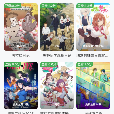
豆瓣:0.0分
豆瓣:2.2分
豆瓣:3.3分
第42集
完结
更新至第12集完结
考拉绘日记
矢野同学观察日记
朋友的妹妹只喜欢烦我
豆瓣:6.0分
豆瓣:6.0分
豆瓣:1.0分
更新至第12集
完结
更新至第24集
猫眼三姐妹2025
欢迎来到笑容不断的职场。
龙族第二季