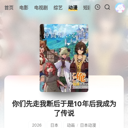
0
首页
电影
电视剧
综艺
动漫
短剧
今日更新
A
我的观影记录
暂无观看影片的记录
你们先走我断后于是10年后我成为
了传说
2026
日本
动画
日本动漫
/