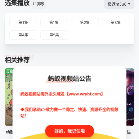
选集播放
极速m3u8
排序
第1集
第1集
第2集
第3集
第4集
第5集
TUIJIAN
相关推荐
豆瓣:1.0分
豆瓣:4.7分
豆瓣:0.0分
蚂蚁视频站公告
蚂蚁视频站海外永久域名【www.wryhf.com】
◆我们承诺👉致力做一个稳定、快速、资源齐全的视频
站！
更新至第43集
第41集
第46集
好的，我记住啦
动起来！从前有只猫
数码兽 BEATBREAK
假面骑士ZZZ国语