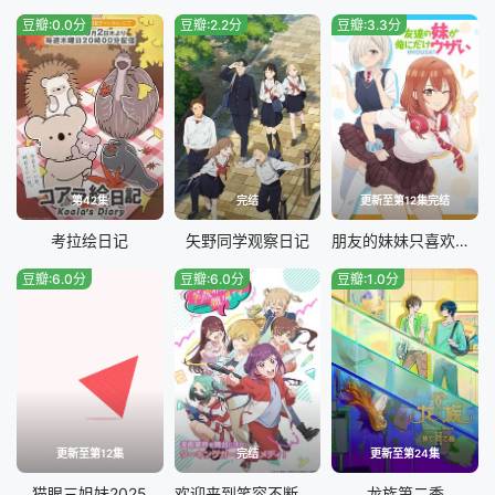
豆瓣:0.0分
豆瓣:2.2分
豆瓣:3.3分
第42集
完结
更新至第12集完结
考拉绘日记
矢野同学观察日记
朋友的妹妹只喜欢烦我
豆瓣:6.0分
豆瓣:6.0分
豆瓣:1.0分
更新至第12集
完结
更新至第24集
猫眼三姐妹2025
欢迎来到笑容不断的职场。
龙族第二季