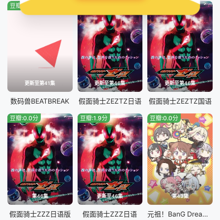
豆瓣:2.0分
豆瓣:3.0分
豆瓣:4.0分
更新至第41集
更新至第46集
更新至第46集
数码兽BEATBREAK
假面骑士ZEZTZ日语
假面骑士ZEZTZ国语
豆瓣:0.0分
豆瓣:1.9分
豆瓣:0.0分
第46集
更新至46集
第43集
假面骑士ZZZ​日语版
假面骑士ZZZ日语
元祖！BanG Dream酱