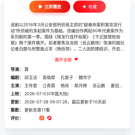
立即播放
收藏
该剧以2016年3月公安部刑侦局主抓的“疑难命案积案攻坚行
动”所侦破的多起案件为基础，改编创作两起90年代悬案作为
系列剧的第一季。围绕《珠宝行连环劫案》《卞记旅馆抢劫
案》两个案件展开。前者聚焦岳龙刚（岳云鹏饰）饰演的报社
记者白朗与刑警施占军（杨烁饰），二人因抓嫖结识，开启警
媒合作之路，跨越22年联手追踪连环持枪劫匪徐亮（江奇霖
展开全部
饰）；后者讲述由黄珏（黄觉饰）饰演的鲁志丰和李感（姜冠
南饰）两代刑警耗费半生，凭借DNA技术锁定真凶刘永坤
导演：
算
（王传君饰）及其同伙。两案均写实还原90年代刑侦风貌，
编剧：
邱玉洁
/
袁继犀
/
孔歌子
/
魏市宁
深挖罪案背后的人性灰度与普通人的命运挣扎。
主演：
王传君
/
江奇霖
/
杨烁
/
郎月婷
/
岳云鹏
/
姜冠南
/
黄
上映：
2026-07-03(中国大陆)
更新：
2026-07-28 06:01:28，最后更新于10天前
集数：
更新至第17集
评价：