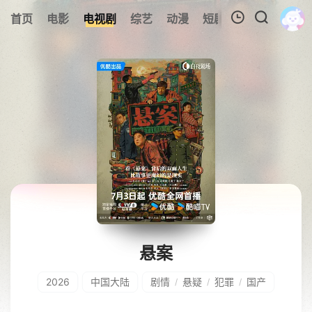
0
首页
电影
电视剧
综艺
动漫
短剧
今日更新
A
我的观影记录
暂无观看影片的记录
悬案
2026
中国大陆
剧情
悬疑
犯罪
国产
/
/
/