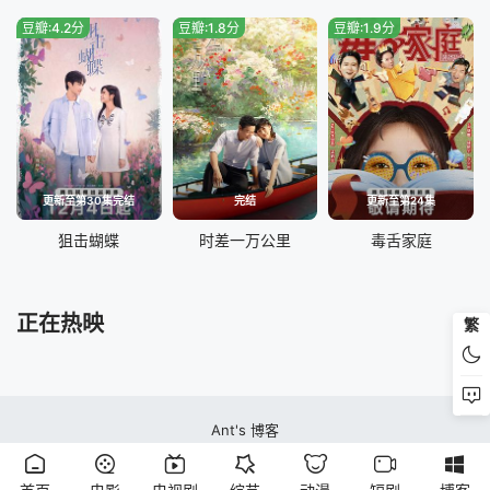
豆瓣:4.2分
豆瓣:1.8分
豆瓣:1.9分
更新至第30集完结
完结
更新至第24集
狙击蝴蝶
时差一万公里
毒舌家庭
正在热映
繁
Ant's 博客
蚂蚁视频站本站所有内容均来自互联网分享站点所提供的公开引用资源，未提供
资源上传、存储服务