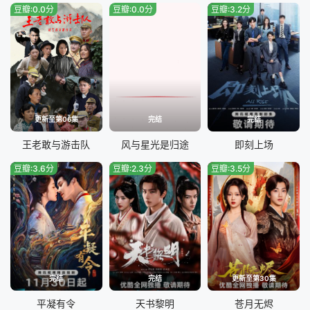
豆瓣:0.0分
豆瓣:0.0分
豆瓣:3.2分
更新至第06集
完结
完结
王老敢与游击队
风与星光是归途
即刻上场
豆瓣:3.6分
豆瓣:2.3分
豆瓣:3.5分
完结
完结
更新至第30集
平凝有令
天书黎明
苍月无烬