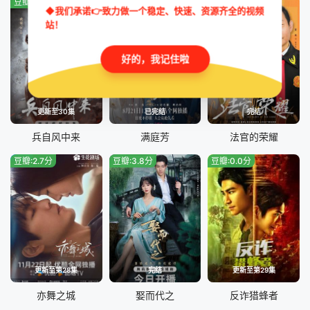
豆瓣:0.0分
豆瓣:3.9分
豆瓣:8.0分
◆我们承诺👉致力做一个稳定、快速、资源齐全的视频
站！
好的，我记住啦
更新至30集
已完结
完结
兵自风中来
满庭芳
法官的荣耀
豆瓣:2.7分
豆瓣:3.8分
豆瓣:0.0分
更新至第28集
完结
更新至第29集
亦舞之城
娶而代之
反诈猎蜂者