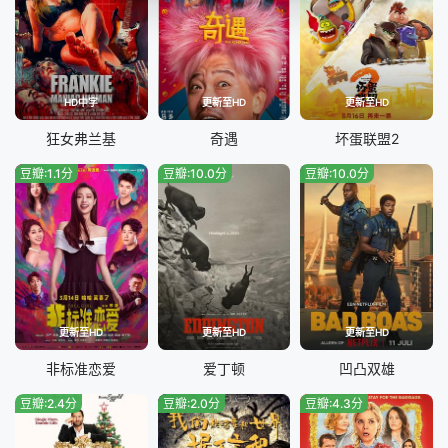
HD中字
更新至HD
更新至HD
狂女弗兰基
奇遇
坏蛋联盟2
豆瓣:1.1分
豆瓣:10.0分
豆瓣:10.0分
更新至HD
更新至HD
更新至HD
非标准恋爱
爱丁顿
凹凸双雄
豆瓣:2.4分
豆瓣:2.0分
豆瓣:4.3分