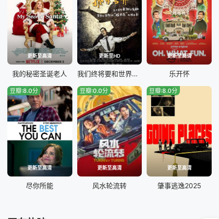
更新至高清
更新至HD
更新至高清
我的秘密圣诞老人
我们终将要和世界握手言和
乐开怀
豆瓣:8.0分
豆瓣:0.0分
豆瓣:8.0分
更新至高清
更新至高清
更新至高清
尽你所能
风水轮流转
肇事逃逸2025