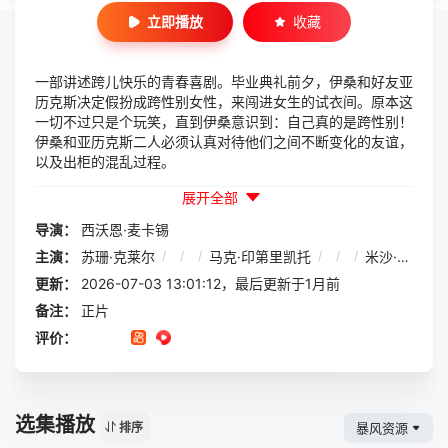
立即播放
收藏
一部讲述跨儿快乐的青春喜剧。毕业典礼前夕，伊桑和好友亚
历克斯决定假扮成跨性别女性，来闯进女生的试衣间。原本这
一切不过只是个玩笑，直到伊桑意识到：自己真的是跨性别！
伊桑和亚历克斯二人必须认真对待他们之间不断变化的友谊，
以及出柜的混乱过程。
展开全部
导演：
西沃恩·麦卡锡
主演：
苏珊·克莱尔
/
/
/
马克·印第里凯托
/
/
/
米沙·奥谢洛维奇
更新：
2026-07-03 13:01:12，最后更新于1月前
备注：
正片
评价：
选集播放
暴风资源
排序