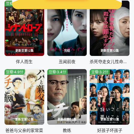
豆瓣:0.0分
豆瓣:0.0分
豆瓣:0.0分
更新至第12集
完结
更新至第12集
伴人而生
丑闻前夜
杀死夺走女儿性命的人是罪吗？
豆瓣:4.9分
豆瓣:3.4分
豆瓣:3.2分
更新至第10集
更新至第09集
更新至第10集
爸爸与父亲的家常菜
教练
好孩子坏孩子