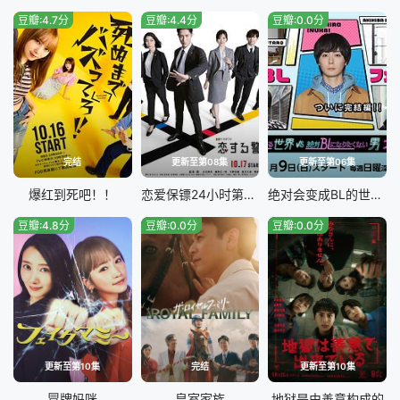
豆瓣:4.7分
豆瓣:4.4分
豆瓣:0.0分
完结
更新至第08集
更新至第06集
爆红到死吧！！
恋爱保镖24小时第二季
绝对会变成BL的世界VS绝不想变成BL的男人最终章
豆瓣:4.8分
豆瓣:0.0分
豆瓣:0.0分
更新至第10集
完结
更新至第10集
冒牌妈咪
皇室家族
地狱是由善意构成的