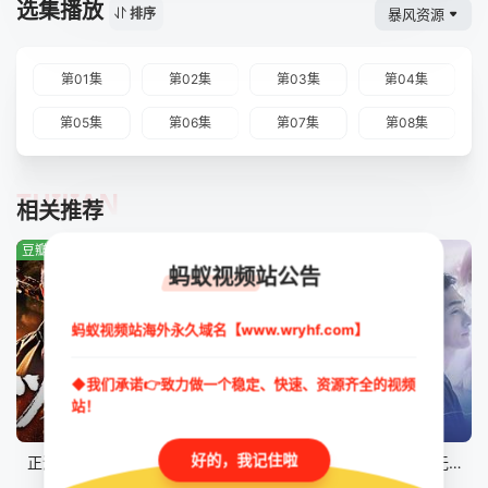
选集播放
暴风资源
排序
第01集
第02集
第03集
第04集
第05集
第06集
第07集
第08集
TUIJIAN
相关推荐
豆瓣:3.8分
豆瓣:0.0分
豆瓣:4.8分
蚂蚁视频站公告
蚂蚁视频站海外永久域名【www.wryhf.com】
◆我们承诺👉致力做一个稳定、快速、资源齐全的视频
站！
完结
更新至第09集
完结
好的，我记住啦
正港男一匹第二季
疗伤游戏
终幕回旋曲：致无法再见的你