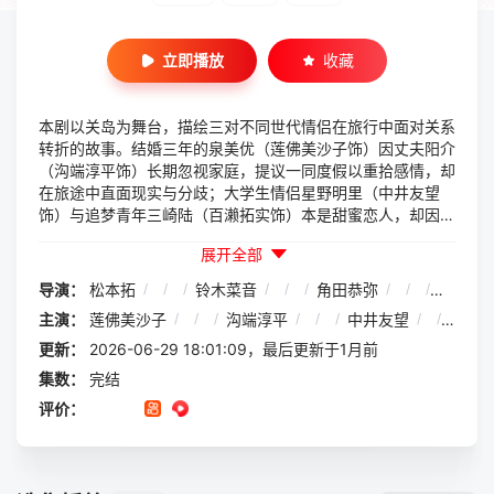
立即播放
收藏
本剧以关岛为舞台，描绘三对不同世代情侣在旅行中面对关系
转折的故事。结婚三年的泉美优（莲佛美沙子饰）因丈夫阳介
（沟端淳平饰）长期忽视家庭，提议一同度假以重拾感情，却
在旅途中直面现实与分歧；大学生情侣星野明里（中井友望
饰）与追梦青年三崎陆（百濑拓实饰）本是甜蜜恋人，却因一
次冲突陷入动摇；而年过五旬的花田健次郎（胜村政信饰）与
展开全部
妻子宽子（石野阳子饰）则在女儿独立后，重新审视彼此之间
的关系。三组男女在美丽海岛上追问“为何要在一起”，在心
导演：
松本拓
/
/
/
铃木菜音
/
/
/
角田恭弥
/
/
/
山村淳
动、困惑与告别中寻找各自的答案。
主演：
莲佛美沙子
/
/
/
沟端淳平
/
/
/
中井友望
/
/
/
百
更新：
2026-06-29 18:01:09，最后更新于1月前
集数：
完结
评价：