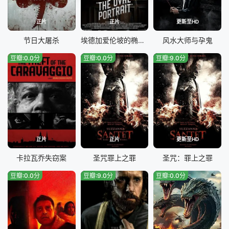
正片
正片
更新至HD
节日大屠杀
埃德加爱伦坡的椭圆形肖像
风水大师与孕鬼
豆瓣:0.0分
豆瓣:0.0分
豆瓣:9.0分
正片
正片
更新至HD
卡拉瓦乔失窃案
圣咒罪上之罪
圣咒：罪上之罪
豆瓣:0.0分
豆瓣:9.0分
豆瓣:0.0分