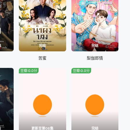
集
完结
完结
苦蜜
梨伽郎情
豆瓣:0.0分
豆瓣:0.0分
集
更新至第08集
完结