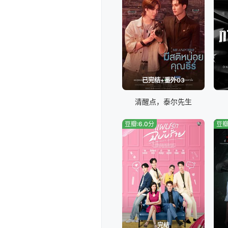
已完结+番外03
清醒点，泰尔先生
豆瓣:6.0分
豆瓣
完结