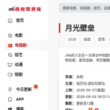
首页
月光壁垒
电影
2026
泰国
爱情
/
电视剧
综艺
Jilla的人生在一次采访中彻
称完美：家世显赫、学历耀眼、
动漫
a突然醒来，惊觉自己竟成了K
症的姑母安危成了对方要挟的
短剧
面，Jilla发现了一个足以颠
导演：
未知
主演：
翁莎功·波拉玛塔功
/
0
今日更新
上映：
2026-06-27(泰国)
更新：
2026-08-04 18:
APP
集数：
更新至12集
博客
评价：