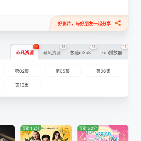
好影片，与好朋友一起分享
14
12
12
12
非凡资源
暴风资源
极速m3u8
ikun播放器
第02集
第05集
第06集
第12集
豆瓣:1.2分
豆瓣:5.0分