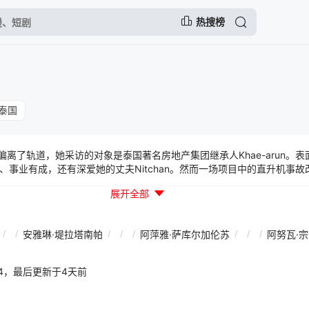
热搜榜
泰国
底偏离了轨道，她采访的对象是泰国著名房地产集团继承人Khae-arun。表面看
事业有成，还有深爱她的丈夫Nitchan。然而一场项目中的直升机事故改
hae-arun，这不是灵魂互换，而是Nitchan精心设计的局。尽管百般
展开全部
筹码，她不得不妥协，答应以Khae-arun的身份生活直至其祖父离世
覆认知的惊人秘密，那个众人眼中美丽善良的Khae-arun，竟藏着不为人
/
/
安雅琳·堤拉塔南帕
/
/
/
阿萍雅·萨库尔加伦苏
/
/
/
阿努瓦·
01:14，最后更新于4天前