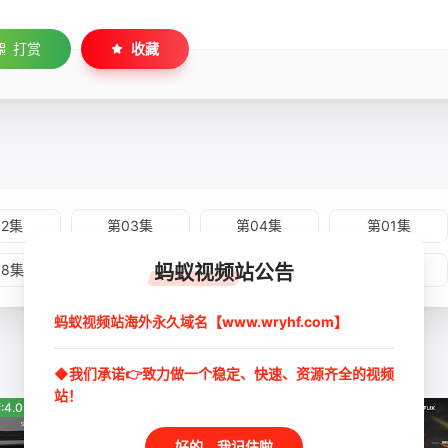
打赏
收藏
02集
第03集
第04集
第01集
蚂蚁视频站公告
08集
第09集
第10集
第11集
蚂蚁视频站海外永久域名【www.wryhf.com】
◆我们承诺👉致力做一个稳定、快速、资源齐全的视频
站！
:4.0分
豆瓣:0.0分
豆瓣:4.6分
好的，我记住啦