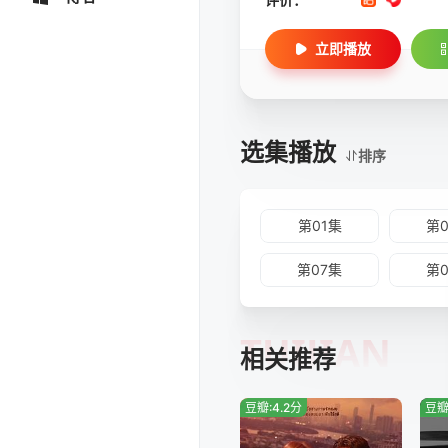
立即播放
选集播放
排序
第01集
第
第07集
第
TUIJIAN
相关推荐
豆瓣:4.2分
豆瓣