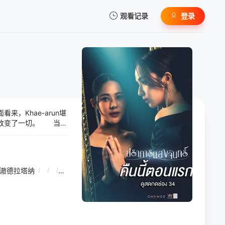
观看记录
登录
我的观影记录
来，Khae-arun堪
暂无观看影片的记录
变了一切。 当Jill
不愿，但患有阿尔茨海默
。 随着真相逐渐浮出水
知的阴暗面。
宗澈德拉塔纳
/
/
/
兰可娜拉·皮艾塔