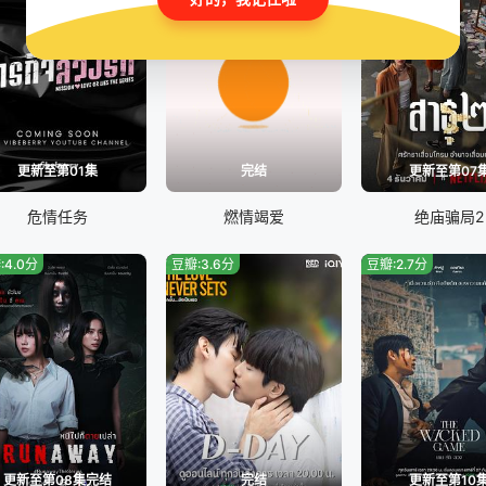
更新至第01集
完结
更新至第07
危情任务
燃情竭爱
绝庙骗局2
:4.0分
豆瓣:3.6分
豆瓣:2.7分
更新至第08集完结
完结
更新至第10