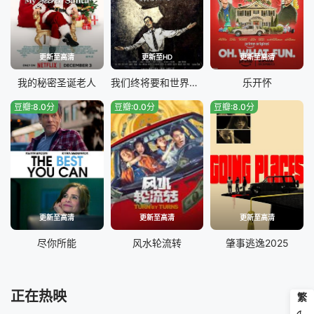
更新至高清
更新至HD
更新至高清
我的秘密圣诞老人
我们终将要和世界握手言和
乐开怀
豆瓣:8.0分
豆瓣:0.0分
豆瓣:8.0分
更新至高清
更新至高清
更新至高清
尽你所能
风水轮流转
肇事逃逸2025
正在热映
繁