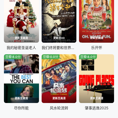
更新至高清
更新至HD
更新至高清
我的秘密圣诞老人
我们终将要和世界握手言和
乐开怀
豆瓣:8.0分
豆瓣:0.0分
豆瓣:8.0分
更新至高清
更新至高清
更新至高清
尽你所能
风水轮流转
肇事逃逸2025