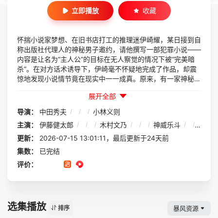
立即播放
收藏
怀揣小说家梦想、在旧书店打工的推理迷伊崎耀，某日接到自
称出版社代理人的神秘男子邀约，请他撰写一部犯罪小说——
内容是让名为“主人公”的目标在无人察觉的情况下被“完美暗
杀”。在对方话术诱导下，伊崎毫不怀疑地完成了作品，却震
惊地发现小说情节竟在现实中一一成真。原来，有一家神秘公
司专门执行“杀害”任务，并派出神秘女经理监视他。被卷入将
展开全部
“死亡”商品化的巨大黑暗组织，伊崎逐渐失去退路，他的命运
也被推向未知深渊。本剧改编自同名韩国小说。
导演：
中田秀夫
/
/
/
小林义则
主演：
伊藤健太郎
/
/
/
木村文乃
/
/
/
神威乐斗
/
/
/
樱
更新：
2026-07-15 13:01:11，最后更新于24天前
集数：
已完结
评价：
选集播放
暴风资源
排序