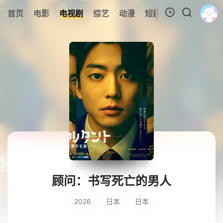
0
首页
电影
电视剧
综艺
动漫
短剧
今日更新
A
我的观影记录
暂无观看影片的记录
顾问：书写死亡的男人
2026
日本
日本