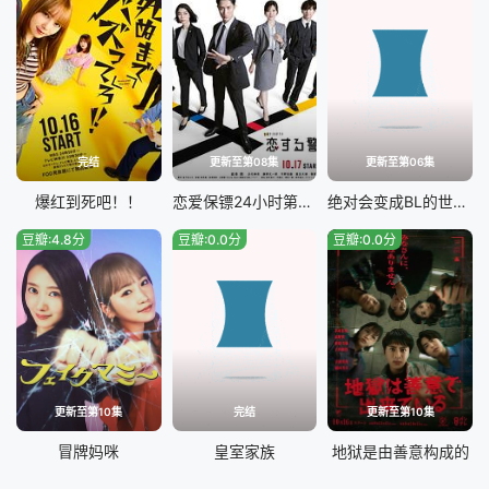
完结
更新至第08集
更新至第06集
爆红到死吧！！
恋爱保镖24小时第二季
绝对会变成BL的世界VS绝不想变成BL的男人最终章
豆瓣:4.8分
豆瓣:0.0分
豆瓣:0.0分
更新至第10集
完结
更新至第10集
冒牌妈咪
皇室家族
地狱是由善意构成的