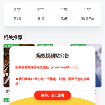
第1集
第2集
第3集
第4集
第5集
第1集
第2集
第6集完结
TUIJIAN
相关推荐
豆瓣:3.8分
豆瓣:0.0分
豆瓣:4.8分
蚂蚁视频站公告
蚂蚁视频站海外永久域名【www.wryhf.com】
◆我们承诺👉致力做一个稳定、快速、资源齐全的视频
站！
完结
更新至第09集
完结
正港男一匹第二季
疗伤游戏
终幕回旋曲：致无法再见的你
好的，我记住啦
豆瓣:0.0分
豆瓣:0.0分
豆瓣:0.0分