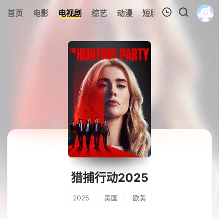
0
首页
电影
电视剧
综艺
动漫
短剧
今日更新
A
我的观影记录
暂无观看影片的记录
猎捕行动2025
2025
美国
欧美