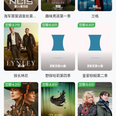
第20集完结
完结
完结
海军罪案调查处第二十三季
趣味男孩第一季
兰格
豆瓣:3.7分
豆瓣:0.0分
豆瓣:0.0分
第4集
更新至第08集
更新至第10集
探长林尼
野探哈莉第四季
皇家棕榈第二季
豆瓣:4.2分
豆瓣:4.8分
豆瓣:0.0分