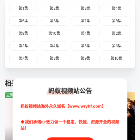
第1集
第2集
第3集
第4集
第5集
第6集
第7集
第8集
第9集
第10集
第1集
第2集
第3集
第4集
第5集
第6集
第7集
第8集
第9集
第10集
TUIJIAN
相关推荐
蚂蚁视频站公告
豆瓣:0.0分
豆瓣:0.0分
豆瓣:2.9分
蚂蚁视频站海外永久域名【www.wryhf.com】
◆我们承诺👉致力做一个稳定、快速、资源齐全的视频
站！