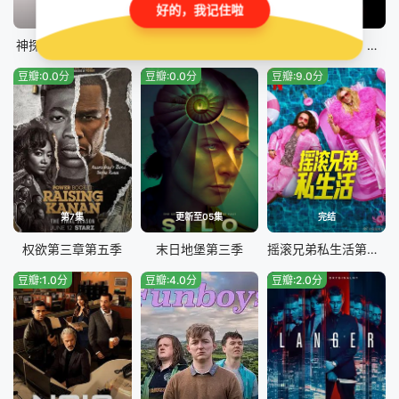
好的，我记住啦
更新至第07集
第17集
更新至17集
神探默多克第十九季
海军罪案调查处：悉尼第三季
海军罪案调查处：悉尼第三季
豆瓣:0.0分
豆瓣:0.0分
豆瓣:9.0分
第7集
更新至05集
完结
权欲第三章第五季
末日地堡第三季
摇滚兄弟私生活第二季
豆瓣:1.0分
豆瓣:4.0分
豆瓣:2.0分