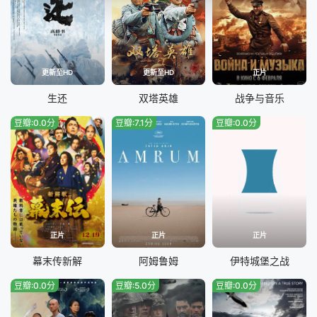
更新至HD
更新至HD
正片
生还
双塔英雄
战争与音乐
豆瓣:0.0分
豆瓣:7.1分
豆瓣:0.0分
正片
正片
正片
幕末传新解
阿姆鲁姆
伊特城堡之战
豆瓣:0.0分
豆瓣:5.0分
豆瓣:0.0分