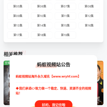
第05集
第06集
第07集
第08集
第09集
第10集
第11集
第12集
第13集
第14集
第15集
第16集
第17集
第18集
第19集
TUIJIAN
相关推荐
豆瓣:0.0分
豆瓣:3.9分
豆瓣:8.0分
蚂蚁视频站公告
蚂蚁视频站海外永久域名【www.wryhf.com】
◆我们承诺👉致力做一个稳定、快速、资源齐全的视频
站！
更新至30集
已完结
完结
好的，我记住啦