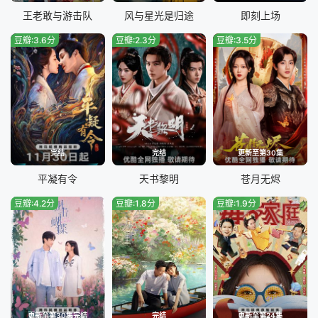
王老敢与游击队
风与星光是归途
即刻上场
豆瓣:3.6分
豆瓣:2.3分
豆瓣:3.5分
完结
完结
更新至第30集
平凝有令
天书黎明
苍月无烬
豆瓣:4.2分
豆瓣:1.8分
豆瓣:1.9分
更新至第30集完结
完结
更新至第24集