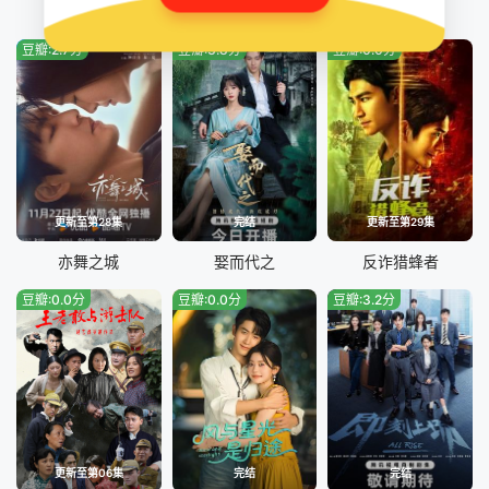
兵自风中来
满庭芳
法官的荣耀
豆瓣:2.7分
豆瓣:3.8分
豆瓣:0.0分
更新至第28集
完结
更新至第29集
亦舞之城
娶而代之
反诈猎蜂者
豆瓣:0.0分
豆瓣:0.0分
豆瓣:3.2分
更新至第06集
完结
完结