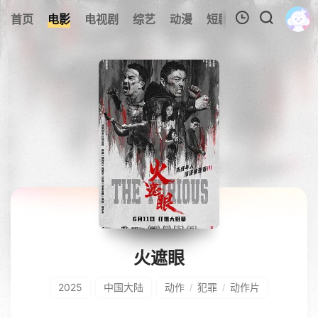
0
首页
电影
电视剧
综艺
动漫
短剧
今日更新
A
我的观影记录
暂无观看影片的记录
火遮眼
2025
中国大陆
动作
犯罪
动作片
/
/