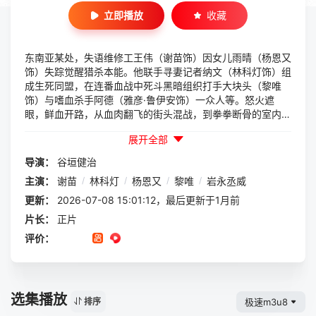
立即播放
收藏
东南亚某处，失语维修工王伟（谢苗饰）因女儿雨晴（杨恩又
饰）失踪觉醒猎杀本能。他联手寻妻记者纳文（林科灯饰）组
成生死同盟，在连番血战中死斗黑暗组织打手大块头（黎唯
饰）与嗜血杀手阿德（雅彦·鲁伊安饰）一众人等。怒火遮
眼，鲜血开路，从血肉翻飞的街头混战，到拳拳断骨的室内死
斗，一场又一场血腥残暴的生死拼杀连番上演，与此同时雨晴
展开全部
也在魔窟中用父亲教的功夫自救。随着二人深入敌营，真相直
指背后更庞大的黑恶势力。
导演：
谷垣健治
主演：
谢苗
/
林科灯
/
杨恩又
/
黎唯
/
岩永丞威
更新：
2026-07-08 15:01:12，最后更新于1月前
片长：
正片
评价：
选集播放
极速m3u8
排序