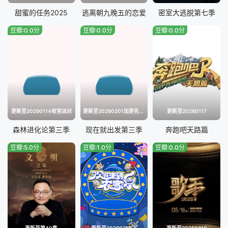
甜蜜的任务2025
逃离朝九晚五的恋爱
密室大逃脱第七季
豆瓣:0.0分
豆瓣:0.0分
豆瓣:0.0分
更新至20260114收官派对
更新至20260201加更名场面特辑
更新至20260117
森林进化论第三季
现在就出发第三季
奔跑吧天路篇
豆瓣:5.0分
豆瓣:1.0分
豆瓣:0.0分
更新至第40集
更新至20260213下
更新至20250816