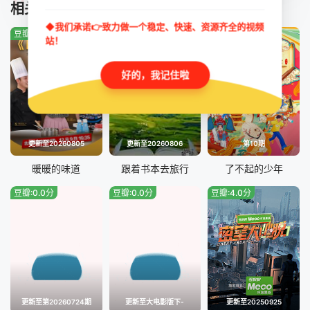
TUIJIAN
相关推荐
第20260716期
第20260721期
◆我们承诺👉致力做一个稳定、快速、资源齐全的视频
豆瓣:7.0分
豆瓣:8.0分
豆瓣:0.0分
第20260722期
第20260723期
站！
第20260728期
第20260728期母带
好的，我记住啦
第20260729期
第20260804期
第20260804期母带
第20260805期
更新至20260805
更新至20260806
第10期
暖暖的味道
跟着书本去旅行
了不起的少年
豆瓣:0.0分
豆瓣:0.0分
豆瓣:4.0分
更新至第20260724期
更新至大电影版下-
更新至20250925