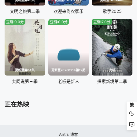
文明之旅第二季
欢迎来到农家乐
歌手2025
豆瓣:9.0分
豆瓣:0.0分
豆瓣:7.0分
更新至第04集
更新至20260214第12期
完结
共同说第三季
老板是新人
探索新境第二季
正在热映
繁
Ant's 博客