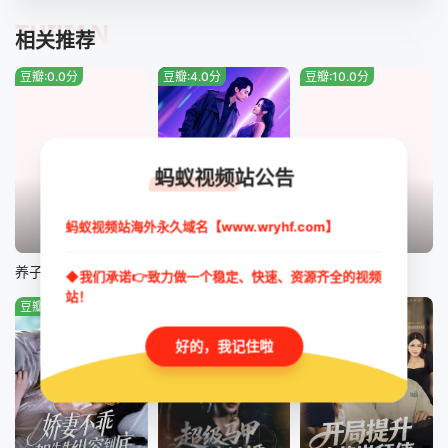
TUIJIAN
相关推荐
豆瓣:0.0分
豆瓣:4.0分
豆瓣:10.0分
蚂蚁视频站公告
蚂蚁视频站海外永久域名【www.wryhf.com】
第21-32集已完结
更新至全集
更新至全集
养子十八年只待册封日
危险垂钓
家里家外
◆我们承诺👉致力做一个稳定、快速、资源齐全的视频
站！
豆瓣:0.0分
豆瓣:0.0分
豆瓣:0.0分
好的，我记住啦