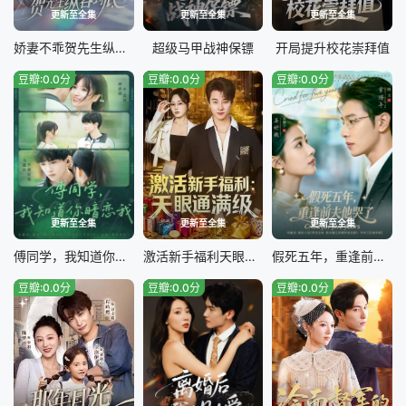
更新至全集
更新至全集
更新至全集
娇妻不乖贺先生纵容到底
超级马甲战神保镖
开局提升校花崇拜值
豆瓣:0.0分
豆瓣:0.0分
豆瓣:0.0分
更新至全集
更新至全集
更新至全集
傅同学，我知道你暗恋我
激活新手福利天眼通满级
假死五年，重逢前夫他哭了
豆瓣:0.0分
豆瓣:0.0分
豆瓣:0.0分