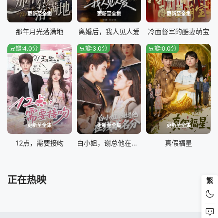
更新至全集
更新至全集
更新至全集
那年月光落满地
离婚后，我人见人爱
冷面督军的酷妻萌宝
豆瓣:4.0分
豆瓣:3.0分
豆瓣:0.0分
更新至全集
更新至全集
更新至全集
12点，需要接吻
白小姐，谢总他在线求名分
真假福星
正在热映
繁