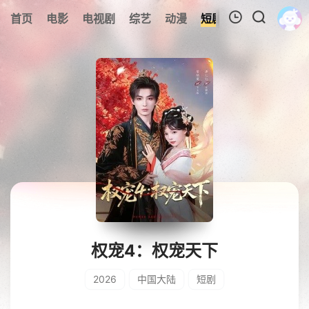
0
首页
电影
电视剧
综艺
动漫
短剧
今日更新
A
我的观影记录
暂无观看影片的记录
权宠4：权宠天下
2026
中国大陆
短剧