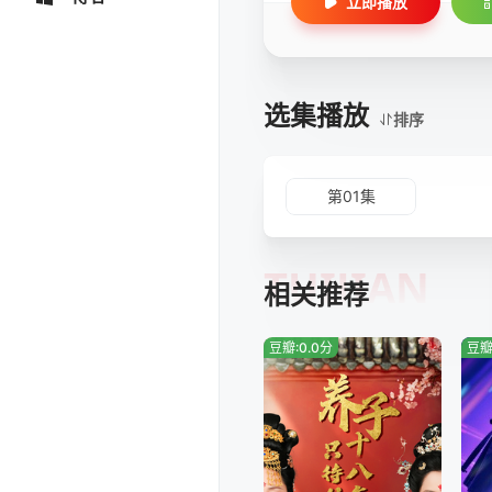
立即播放
选集播放
排序
第01集
TUIJIAN
相关推荐
豆瓣:0.0分
豆瓣