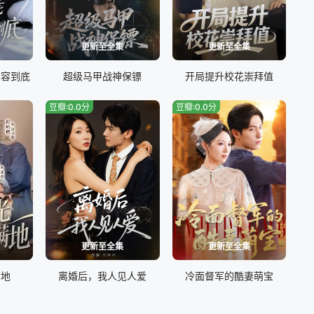
更新至全集
更新至全集
纵容到底
超级马甲战神保镖
开局提升校花崇拜值
豆瓣:0.0分
豆瓣:0.0分
更新至全集
更新至全集
满地
离婚后，我人见人爱
冷面督军的酷妻萌宝