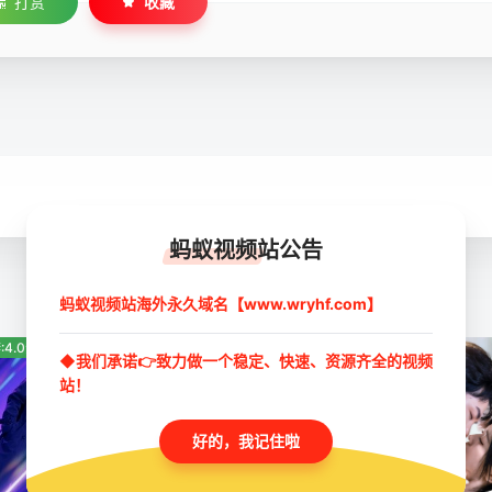
打赏
收藏
蚂蚁视频站公告
蚂蚁视频站海外永久域名【www.wryhf.com】
:4.0分
豆瓣:10.0分
豆瓣:0.0分
◆我们承诺👉致力做一个稳定、快速、资源齐全的视频
站！
好的，我记住啦