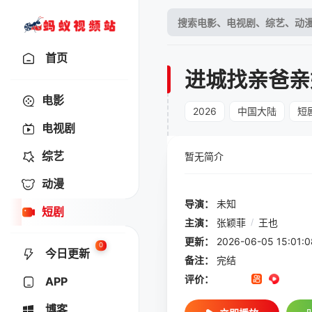
首页
进城找亲爸亲
电影
2026
中国大陆
短
电视剧
综艺
暂无简介
动漫
导演：
未知
短剧
主演：
张颖菲
/
王也
更新：
2026-06-05 15:
0
今日更新
备注：
完结
评价：
APP
博客