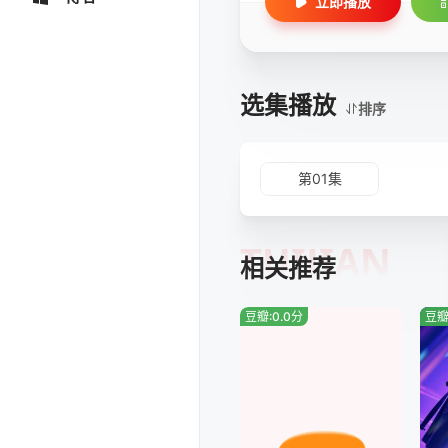
立即播放
选集播放
排序
第01集
TUIJIAN
相关推荐
豆瓣:0.0分
豆瓣