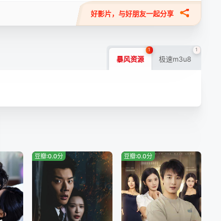
好影片，与好朋友一起分享
1
1
暴风资源
极速m3u8
豆瓣:0.0分
豆瓣:0.0分