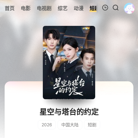
0
首页
电影
电视剧
综艺
动漫
短剧
今日更新
A
我的观影记录
暂无观看影片的记录
星空与塔台的约定
2026
中国大陆
短剧