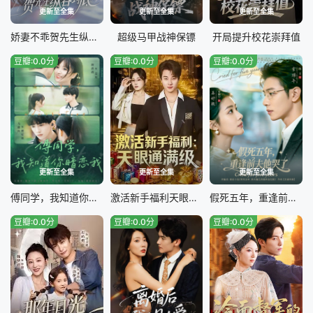
更新至全集
更新至全集
更新至全集
娇妻不乖贺先生纵容到底
超级马甲战神保镖
开局提升校花崇拜值
豆瓣:0.0分
豆瓣:0.0分
豆瓣:0.0分
更新至全集
更新至全集
更新至全集
傅同学，我知道你暗恋我
激活新手福利天眼通满级
假死五年，重逢前夫他哭了
豆瓣:0.0分
豆瓣:0.0分
豆瓣:0.0分