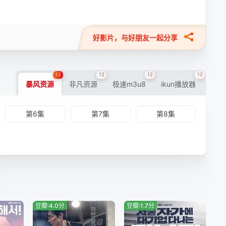
好影片，与好朋友一起分享
12
12
12
12
暴风资源
非凡资源
极速m3u8
ikun播放器
第6集
第7集
第8集
豆瓣:4.0分
豆瓣:1.7分