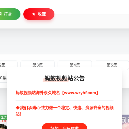
打赏
收藏
2集
第3集
第4集
第5集
蚂蚁视频站公告
10集
第11集
第12集
蚂蚁视频站海外永久域名【www.wryhf.com】
◆我们承诺👉致力做一个稳定、快速、资源齐全的视频
站！
:2.7分
豆瓣:1.4分
豆瓣:3.3分
好的，我记住啦