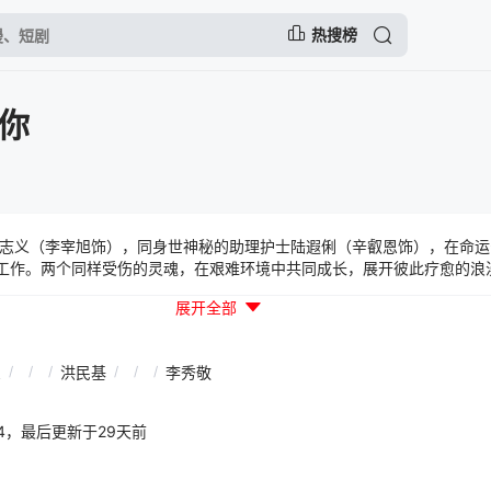
热搜榜
你
志义（李宰旭饰），同身世神秘的助理护士陆遐俐（辛叡恩饰），在命运
上工作。两个同样受伤的灵魂，在艰难环境中共同成长，展开彼此疗愈的浪
展开全部
恩
/
/
/
洪民基
/
/
/
李秀敬
01:14，最后更新于29天前