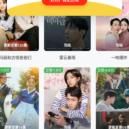
更新至第120集
完结
完结
玛丽和古怪爸爸们
雷云暴雨
一吻爆炸
:1.0分
豆瓣:1.9分
豆瓣:4.6分
更新至第14集
完结
更新至第08