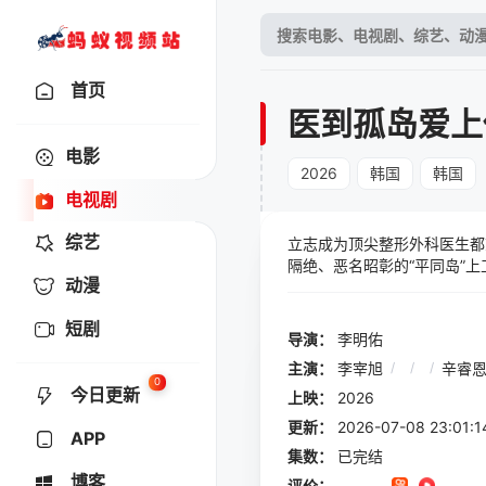
首页
医到孤岛爱上
电影
2026
韩国
韩国
电视剧
综艺
立志成为顶尖整形外科医生都
隔绝、恶名昭彰的“平同岛”
动漫
名漫画。
短剧
导演：
李明佑
主演：
李宰旭
/
/
/
辛睿
0
今日更新
上映：
2026
更新：
2026-07-08 23:
APP
集数：
已完结
博客
评价：