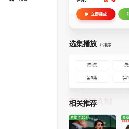
立即播放
选集播放
排序
第1集
第
第9集
第
TUIJIAN
相关推荐
豆瓣:4.3分
豆瓣