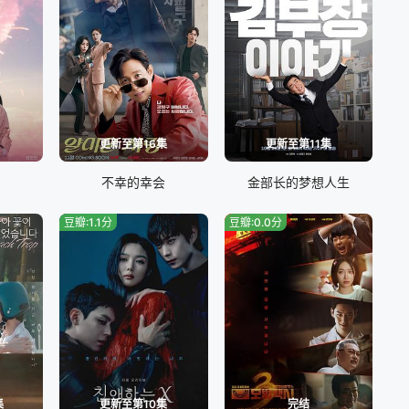
更新至第16集
更新至第11集
不幸的幸会
金部长的梦想人生
豆瓣:1.1分
豆瓣:0.0分
集
更新至第10集
完结